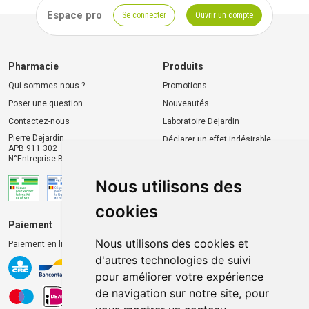
Espace pro
Se connecter
Ouvrir un compte
Pharmacie
Produits
Qui sommes-nous ?
Promotions
Poser une question
Nouveautés
Contactez-nous
Laboratoire Dejardin
Pierre Dejardin
Déclarer un effet indésirable
APB 911 302
N°Entreprise BE0446.901.764
Nous utilisons des
cookies
Paiement
Livraison et retrait
Nous utilisons des cookies et
Paiement en ligne 100% sécurisé
Livraison chez vous
d'autres technologies de suivi
Livraison dans un Point
pour améliorer votre expérience
d’enlèvement
de navigation sur notre site, pour
Retrait dans la pharmacie