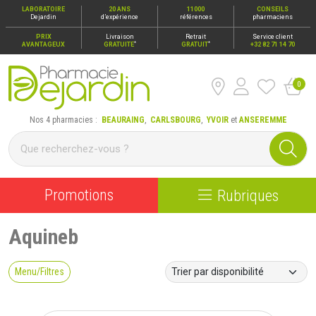
LABORATOIRE
20 ANS
11000
CONSEILS
Dejardin
d’expérience
références
pharmaciens
PRIX
Livraison
Retrait
Service client
*
*
AVANTAGEUX
GRATUITE
GRATUIT
+32 82 71 14 70
0
Pharmacie Dejardin Nos 4 pharmacies : Beauraing, Carlsbour
Nos 4 pharmacies :
BEAURAING
,
CARLSBOURG
,
YVOIR
et
ANSEREMME
Promotions
Rubriques
Aquineb
Menu/Filtres