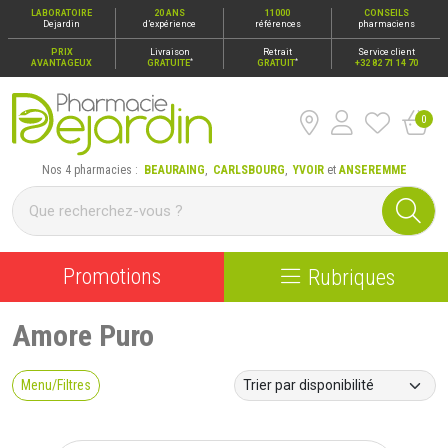
LABORATOIRE
20 ANS
11000
CONSEILS
Dejardin
d’expérience
références
pharmaciens
PRIX
Livraison
Retrait
Service client
*
*
AVANTAGEUX
GRATUITE
GRATUIT
+32 82 71 14 70
0
Pharmacie Dejardin Nos 4 pharmacies : Beauraing, Carlsbour
Nos 4 pharmacies :
BEAURAING
,
CARLSBOURG
,
YVOIR
et
ANSEREMME
Promotions
Rubriques
Amore Puro
Menu/Filtres