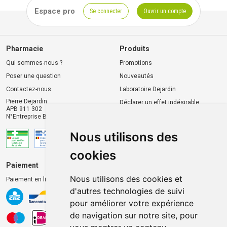
Espace pro
Se connecter
Ouvrir un compte
Pharmacie
Produits
Qui sommes-nous ?
Promotions
Poser une question
Nouveautés
Contactez-nous
Laboratoire Dejardin
Pierre Dejardin
Déclarer un effet indésirable
APB 911 302
N°Entreprise BE0446.901.764
Nous utilisons des
cookies
Paiement
Livraison et retrait
Nous utilisons des cookies et
Paiement en ligne 100% sécurisé
Livraison chez vous
d'autres technologies de suivi
Livraison dans un Point
pour améliorer votre expérience
d’enlèvement
de navigation sur notre site, pour
Retrait dans la pharmacie