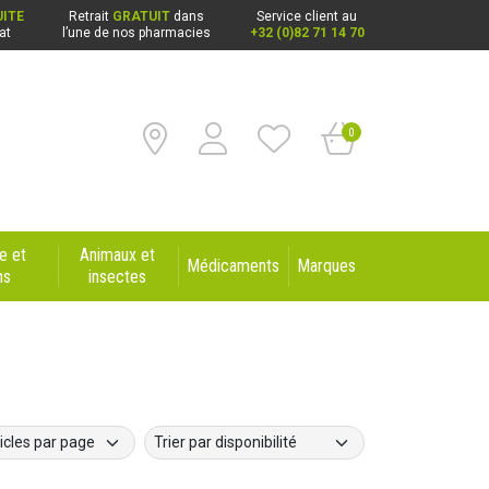
ITE
Retrait
GRATUIT
dans
Service client au
at
l’une de nos pharmacies
+32 (0)82 71 14 70
0
e et
Animaux et
Médicaments
Marques
ns
insectes