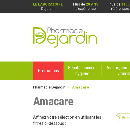
LE LABORATOIRE
Plus de
20 ANS
Plus de
1100
Dejardin
d’expérience
références
Pharmacie Dejardin Nos 4 pharmacies : Beaurai
Beauté, soins et
Régime, alime
Promotions
hygiène
vitami
Pharmacie Dejardin
Amacare
Amacare
Affinez votre sélection en utilisant les
Pose
filtres ci-dessous :