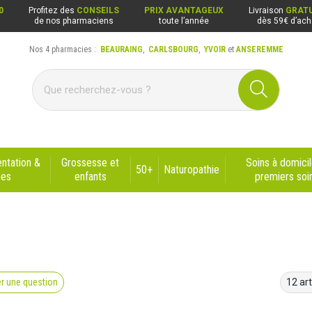
0
Profitez des
CONSEILS
PRIX AVANTAGEUX
Livraison
GRATU
de nos pharmaciens
toute l’année
dès 59€ d’ach
Nos 4 pharmacies :
BEAURAING
,
CARLSBOURG
,
YVOIR
et
ANSEREMME
ng, Carlsbourg, Yvoir, Anseremme
ntation &
Grossesse et
Soins à domicil
50+
Naturopathie
nes
enfants
premiers soi
r une question