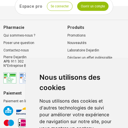
Espace pro
Se connecter
Ouvrir un compte
Pharmacie
Produits
Qui sommes-nous ?
Promotions
Poser une question
Nouveautés
Contactez-nous
Laboratoire Dejardin
Pierre Dejardin
Déclarer un effet indésirable
APB 911 302
N°Entreprise BE0446.901.764
Nous utilisons des
cookies
Paiement
Livraison et retrait
Nous utilisons des cookies et
Paiement en ligne 100% sécurisé
Livraison chez vous
d'autres technologies de suivi
Livraison dans un Point
pour améliorer votre expérience
d’enlèvement
de navigation sur notre site, pour
Retrait dans la pharmacie