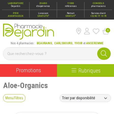
LABORATOIRE
20 ANS
11000
CONSEILS
Dejardin
d’expérience
références
pharmaciens
PRIX
Livraison
Retrait
Service client
*
*
AVANTAGEUX
GRATUITE
GRATUIT
+32 82 71 14 70
0
Pharmacie Dejardin Nos 4 pharmacies : Beauraing, Carlsbour
Nos 4 pharmacies :
BEAURAING
,
CARLSBOURG
,
YVOIR
et
ANSEREMME
Promotions
Rubriques
Aloe-Organics
Menu/Filtres