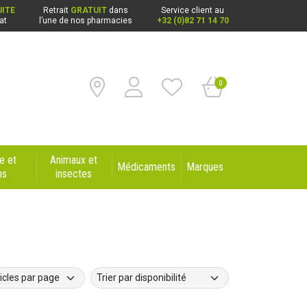
ITE
Retrait
GRATUIT
dans
Service client au
at
l’une de nos pharmacies
+32 (0)82 71 14 70
0
e et
Animaux et
Médicaments
Marques
ns
insectes