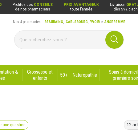
0
Profitez des
CONSEILS
PRIX AVANTAGEUX
Livraison
GRATU
de nos pharmaciens
toute l’année
dès 59€ d’ach
Nos 4 pharmacies :
BEAURAING
,
CARLSBOURG
,
YVOIR
et
ANSEREMME
ng, Carlsbourg, Yvoir, Anseremme
ntation &
Grossesse et
Soins à domicil
50+
Naturopathie
nes
enfants
premiers soi
r une question