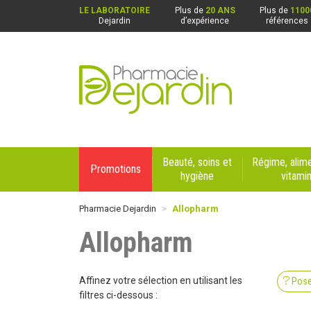
LE LABORATOIRE
Plus de
20 ANS
Plus de
1100
Dejardin
d’expérience
références
Pharmacie Dejardin Nos 4 pharmacies : Beaurai
Beauté, soins et
Régime, alime
Promotions
hygiène
vitami
Pharmacie Dejardin
Allopharm
Allopharm
Affinez votre sélection en utilisant les
Pose
filtres ci-dessous :