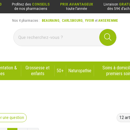
0
Profitez des
CONSEILS
PRIX AVANTAGEUX
Livraison
GRATU
de nos pharmaciens
toute l’année
dès 59€ d’ach
Nos 4 pharmacies :
BEAURAING
,
CARLSBOURG
,
YVOIR
et
ANSEREMME
ng, Carlsbourg, Yvoir, Anseremme
ntation &
Grossesse et
Soins à domicil
50+
Naturopathie
nes
enfants
premiers soi
r une question