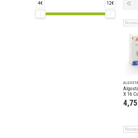
4€
12€
Nouve
ALGOST
Algost
X 16 C
4
,
75
Nouve