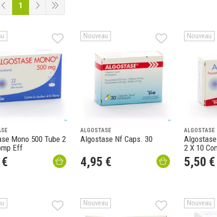
1
au
Nouveau
Nouveau
ASE
ALGOSTASE
ALGOSTASE
ase Mono 500 Tube 2
Algostase Nf Caps. 30
Algostase
omp Eff
2 X 10 Co
€
4
,
95
€
5
,
50
€
au
Nouveau
Nouveau