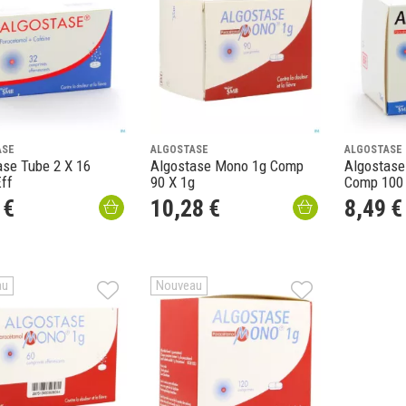
ASE
ALGOSTASE
ALGOSTASE
ase Tube 2 X 16
Algostase Mono 1g Comp
Algostas
ff
90 X 1g
Comp 100
€
10
,
28
€
8
,
49
€
au
Nouveau