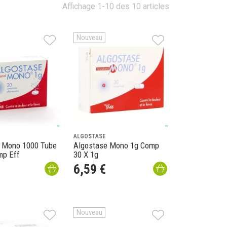
Affichage 1-10 des 10 articles
Nouveau
ALGOSTASE
 Mono 1000 Tube
Algostase Mono 1g Comp
mp Eff
30 X 1g
6
,
59
€
Nouveau