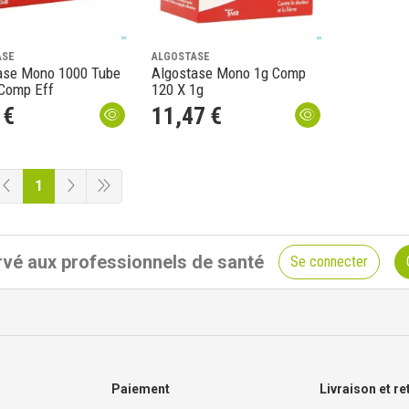
ASE
ALGOSTASE
ase Mono 1000 Tube
Algostase Mono 1g Comp
 Comp Eff
120 X 1g
€
11
,
47
€
1
vé aux professionnels de santé
Se connecter
Paiement
Livraison et re