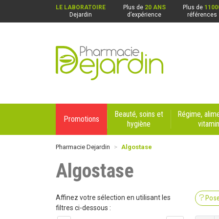
LE LABORATOIRE
Plus de
20 ANS
Plus de
1100
Dejardin
d’expérience
références
Pharmacie Dejardin Nos 4 pharmacies : Beaurai
Beauté, soins et
Régime, alime
Promotions
hygiène
vitami
Pharmacie Dejardin
Algostase
Algostase
Affinez votre sélection en utilisant les
Pose
filtres ci-dessous :