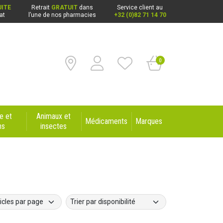
ITE
Retrait
GRATUIT
dans
Service client au
at
l’une de nos pharmacies
+32 (0)82 71 14 70
0
e et
Animaux et
Médicaments
Marques
ns
insectes