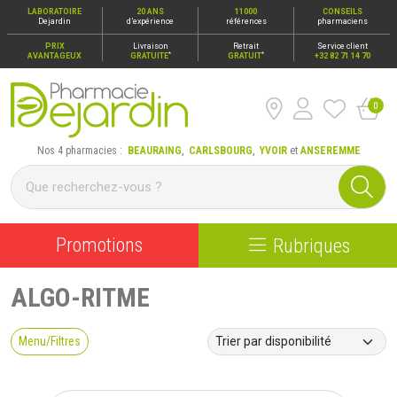
LABORATOIRE
20 ANS
11000
CONSEILS
Dejardin
d’expérience
références
pharmaciens
PRIX
Livraison
Retrait
Service client
*
*
AVANTAGEUX
GRATUITE
GRATUIT
+32 82 71 14 70
0
Pharmacie Dejardin Nos 4 pharmacies : Beauraing, Carlsbour
Nos 4 pharmacies :
BEAURAING
,
CARLSBOURG
,
YVOIR
et
ANSEREMME
Promotions
Rubriques
ALGO-RITME
Menu/Filtres