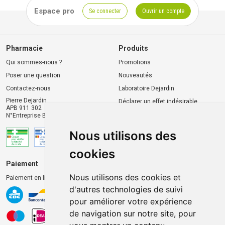
Espace pro
Se connecter
Ouvrir un compte
Pharmacie
Produits
Qui sommes-nous ?
Promotions
Poser une question
Nouveautés
Contactez-nous
Laboratoire Dejardin
Pierre Dejardin
Déclarer un effet indésirable
APB 911 302
N°Entreprise BE0446.901.764
Nous utilisons des
cookies
Paiement
Livraison et retrait
Nous utilisons des cookies et
Paiement en ligne 100% sécurisé
Livraison chez vous
d'autres technologies de suivi
Livraison dans un Point
pour améliorer votre expérience
d’enlèvement
de navigation sur notre site, pour
Retrait dans la pharmacie