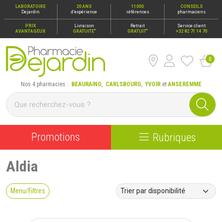
LABORATOIRE
20 ANS
11000
CONSEILS
Dejardin
d’expérience
références
pharmaciens
PRIX
Livraison
Retrait
Service client
*
*
AVANTAGEUX
GRATUITE
GRATUIT
+32 82 71 14 70
0
Pharmacie Dejardin Nos 4 pharmacies : Beauraing, Carlsbour
Nos 4 pharmacies :
BEAURAING
,
CARLSBOURG
,
YVOIR
et
ANSEREMME
Promotions
Rubriques
Aldia
Menu/Filtres