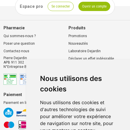
Espace pro
Se connecter
Ouvrir un compte
Pharmacie
Produits
Qui sommes-nous ?
Promotions
Poser une question
Nouveautés
Contactez-nous
Laboratoire Dejardin
Pierre Dejardin
Déclarer un effet indésirable
APB 911 302
N°Entreprise BE0446.901.764
Nous utilisons des
cookies
Paiement
Livraison et retrait
Nous utilisons des cookies et
Paiement en ligne 100% sécurisé
Livraison chez vous
d'autres technologies de suivi
Livraison dans un Point
pour améliorer votre expérience
d’enlèvement
de navigation sur notre site, pour
Retrait dans la pharmacie