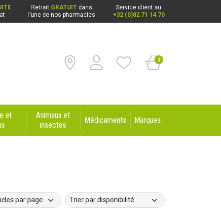
ITE
Retrait
GRATUIT
dans
Service client au
at
l’une de nos pharmacies
+32 (0)82 71 14 70
0
e et
Animaux et
Médicaments
Marques
ns
insectes