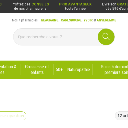
0
Profitez des
CONSEILS
PRIX AVANTAGEUX
Livraison
GRATU
de nos pharmaciens
toute l’année
dès 59€ d’ach
Nos 4 pharmacies :
BEAURAING
,
CARLSBOURG
,
YVOIR
et
ANSEREMME
ng, Carlsbourg, Yvoir, Anseremme
ntation &
Grossesse et
Soins à domicil
50+
Naturopathie
nes
enfants
premiers soi
r une question