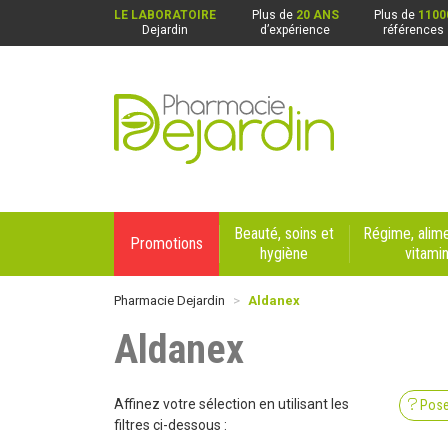
LE LABORATOIRE
Plus de
20 ANS
Plus de
1100
Dejardin
d’expérience
références
Pharmacie Dejardin Nos 4 pharmacies : Beaurai
Beauté, soins et
Régime, alime
Promotions
hygiène
vitami
Pharmacie Dejardin
Aldanex
Aldanex
Affinez votre sélection en utilisant les
Pose
filtres ci-dessous :