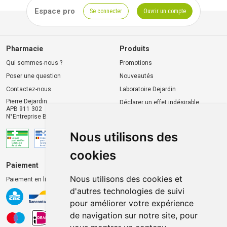
Espace pro
Se connecter
Ouvrir un compte
Pharmacie
Produits
Qui sommes-nous ?
Promotions
Poser une question
Nouveautés
Contactez-nous
Laboratoire Dejardin
Pierre Dejardin
Déclarer un effet indésirable
APB 911 302
N°Entreprise BE0446.901.764
Nous utilisons des
cookies
Paiement
Livraison et retrait
Nous utilisons des cookies et
Paiement en ligne 100% sécurisé
Livraison chez vous
d'autres technologies de suivi
Livraison dans un Point
pour améliorer votre expérience
d’enlèvement
de navigation sur notre site, pour
Retrait dans la pharmacie