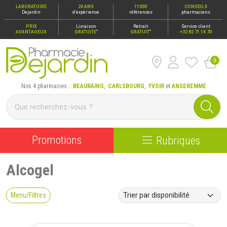
LABORATOIRE
20 ANS
11000
CONSEILS
Dejardin
d’expérience
références
pharmaciens
PRIX
Livraison
Retrait
Service client
*
*
AVANTAGEUX
GRATUITE
GRATUIT
+32 82 71 14 70
0
Pharmacie Dejardin Nos 4 pharmacies : Beauraing, Carlsbour
Nos 4 pharmacies :
BEAURAING
,
CARLSBOURG
,
YVOIR
et
ANSEREMME
Promotions
Rubriques
Alcogel
Menu/Filtres