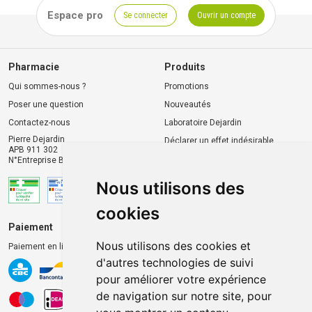
Espace pro
Se connecter
Ouvrir un compte
Pharmacie
Produits
Qui sommes-nous ?
Promotions
Poser une question
Nouveautés
Contactez-nous
Laboratoire Dejardin
Pierre Dejardin
Déclarer un effet indésirable
APB 911 302
N°Entreprise BE0446.901.764
Nous utilisons des
cookies
Paiement
Livraison et retrait
Nous utilisons des cookies et
Paiement en ligne 100% sécurisé
Livraison chez vous
d'autres technologies de suivi
Livraison dans un Point
pour améliorer votre expérience
d’enlèvement
de navigation sur notre site, pour
Retrait dans la pharmacie