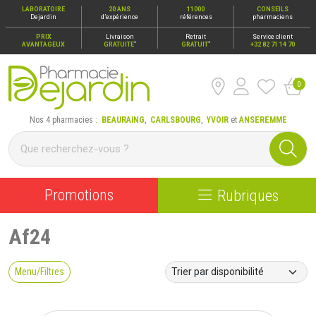
LABORATOIRE
20 ANS
11000
CONSEILS
Dejardin
d’expérience
références
pharmaciens
PRIX
Livraison
Retrait
Service client
*
*
AVANTAGEUX
GRATUITE
GRATUIT
+32 82 71 14 70
0
Pharmacie Dejardin Nos 4 pharmacies : Beauraing, Carlsbour
Nos 4 pharmacies :
BEAURAING
,
CARLSBOURG
,
YVOIR
et
ANSEREMME
Promotions
Rubriques
Af24
Menu/Filtres