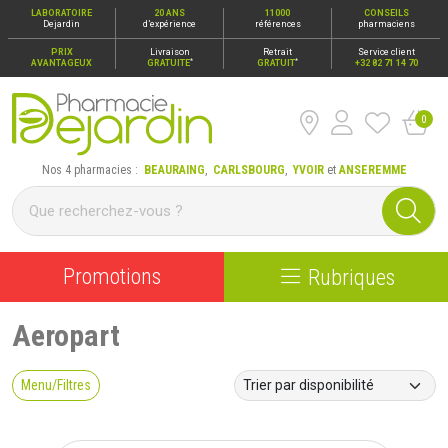
LABORATOIRE
20 ANS
11000
CONSEILS
Dejardin
d’expérience
références
pharmaciens
PRIX
Livraison
Retrait
Service client
*
*
AVANTAGEUX
GRATUITE
GRATUIT
+32 82 71 14 70
0
Pharmacie Dejardin Nos 4 pharmacies : Beauraing, Carlsbour
Nos 4 pharmacies :
BEAURAING
,
CARLSBOURG
,
YVOIR
et
ANSEREMME
Promotions
Rubriques
Aeropart
Menu/Filtres