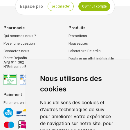
Espace pro
Se connecter
Ouvrir un compte
Pharmacie
Produits
Qui sommes-nous ?
Promotions
Poser une question
Nouveautés
Contactez-nous
Laboratoire Dejardin
Pierre Dejardin
Déclarer un effet indésirable
APB 911 302
N°Entreprise BE0446.901.764
Nous utilisons des
cookies
Paiement
Livraison et retrait
Nous utilisons des cookies et
Paiement en ligne 100% sécurisé
Livraison chez vous
d'autres technologies de suivi
Livraison dans un Point
pour améliorer votre expérience
d’enlèvement
de navigation sur notre site, pour
Retrait dans la pharmacie