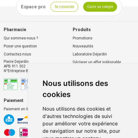
Espace pro
Se connecter
Ouvrir un compte
Pharmacie
Produits
Qui sommes-nous ?
Promotions
Poser une question
Nouveautés
Contactez-nous
Laboratoire Dejardin
Pierre Dejardin
Déclarer un effet indésirable
APB 911 302
N°Entreprise BE0446.901.764
Nous utilisons des
cookies
Paiement
Livraison et retrait
Nous utilisons des cookies et
Paiement en ligne 100% sécurisé
Livraison chez vous
d'autres technologies de suivi
Livraison dans un Point
pour améliorer votre expérience
d’enlèvement
de navigation sur notre site, pour
Retrait dans la pharmacie