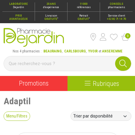
LABORATOIRE
20 ANS
11000
CONSEILS
Dejardin
d’expérience
références
pharmaciens
PRIX
Livraison
Retrait
Service client
*
*
AVANTAGEUX
GRATUITE
GRATUIT
+32 82 71 14 70
0
Pharmacie Dejardin Nos 4 pharmacies : Beauraing, Carlsbour
Nos 4 pharmacies :
BEAURAING
,
CARLSBOURG
,
YVOIR
et
ANSEREMME
Promotions
Rubriques
Adaptil
Menu/Filtres