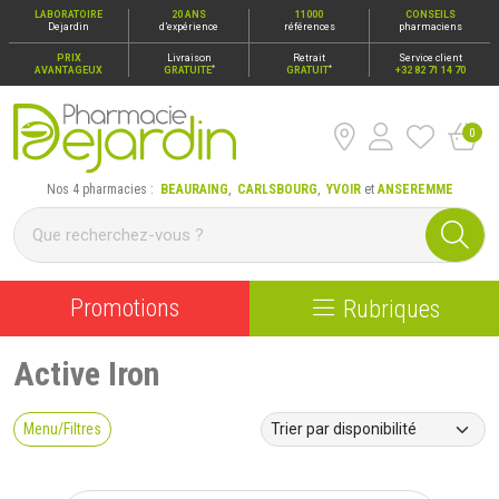
LABORATOIRE
20 ANS
11000
CONSEILS
Dejardin
d’expérience
références
pharmaciens
PRIX
Livraison
Retrait
Service client
*
*
AVANTAGEUX
GRATUITE
GRATUIT
+32 82 71 14 70
0
Pharmacie Dejardin Nos 4 pharmacies : Beauraing, Carlsbour
Nos 4 pharmacies :
BEAURAING
,
CARLSBOURG
,
YVOIR
et
ANSEREMME
Promotions
Rubriques
Active Iron
Menu/Filtres