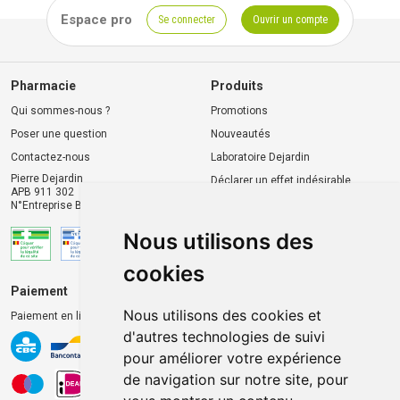
Espace pro
Se connecter
Ouvrir un compte
Pharmacie
Produits
Qui sommes-nous ?
Promotions
Poser une question
Nouveautés
Contactez-nous
Laboratoire Dejardin
Pierre Dejardin
Déclarer un effet indésirable
APB 911 302
N°Entreprise BE0446.901.764
Nous utilisons des
cookies
Paiement
Livraison et retrait
Nous utilisons des cookies et
Paiement en ligne 100% sécurisé
Livraison chez vous
d'autres technologies de suivi
Livraison dans un Point
pour améliorer votre expérience
d’enlèvement
de navigation sur notre site, pour
Retrait dans la pharmacie