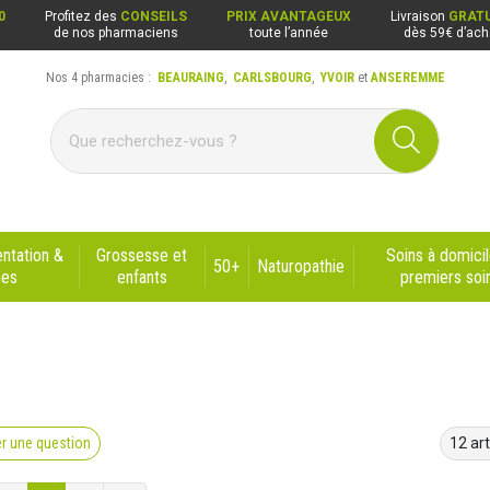
0
Profitez des
CONSEILS
PRIX AVANTAGEUX
Livraison
GRATU
de nos pharmaciens
toute l’année
dès 59€ d’ach
Nos 4 pharmacies :
BEAURAING
,
CARLSBOURG
,
YVOIR
et
ANSEREMME
ng, Carlsbourg, Yvoir, Anseremme
ntation &
Grossesse et
Soins à domicil
50+
Naturopathie
nes
enfants
premiers soi
r une question