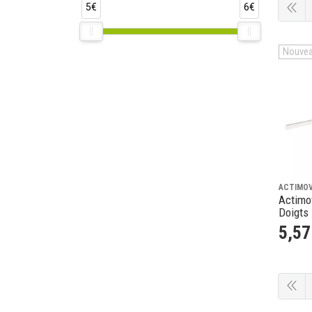
5€
6€
Nouve
ACTIMO
Actimo
Doigts
5
,
57