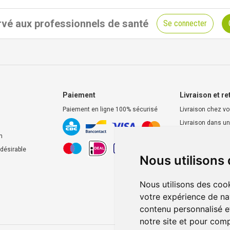
vé aux professionnels de santé
Se connecter
Paiement
Livraison et re
Paiement en ligne 100% sécurisé
Livraison chez v
Livraison dans un
d’enlèvement
n
Retrait dans la p
ndésirable
Nous utilisons
Retrait en casier
Nous utilisons des cook
votre expérience de na
contenu personnalisé et
notre site et pour com