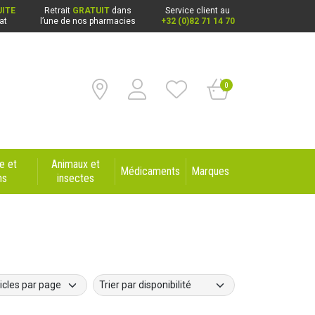
ITE
Retrait
GRATUIT
dans
Service client au
at
l’une de nos pharmacies
+32 (0)82 71 14 70
0
e et
Animaux et
Médicaments
Marques
ns
insectes