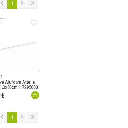
1
au
VE
ve Alufoam Attelle
 1,3x50cm 1 7295600
€
1