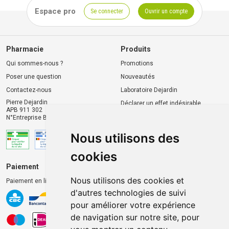
Espace pro
Se connecter
Ouvrir un compte
Pharmacie
Produits
Qui sommes-nous ?
Promotions
Poser une question
Nouveautés
Contactez-nous
Laboratoire Dejardin
Pierre Dejardin
Déclarer un effet indésirable
APB 911 302
N°Entreprise BE0446.901.764
Nous utilisons des
cookies
Paiement
Livraison et retrait
Nous utilisons des cookies et
Paiement en ligne 100% sécurisé
Livraison chez vous
d'autres technologies de suivi
Livraison dans un Point
pour améliorer votre expérience
d’enlèvement
de navigation sur notre site, pour
Retrait dans la pharmacie