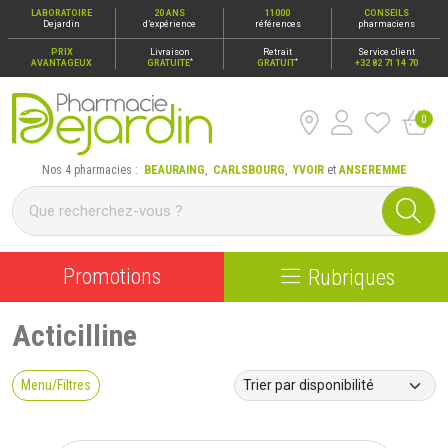
LABORATOIRE
20 ANS
11000
CONSEILS
Dejardin
d’expérience
références
pharmaciens
PRIX
Livraison
Retrait
Service client
*
*
AVANTAGEUX
GRATUITE
GRATUIT
+32 82 71 14 70
0
Pharmacie Dejardin Nos 4 pharmacies : Beauraing, Carlsbour
Nos 4 pharmacies :
BEAURAING
,
CARLSBOURG
,
YVOIR
et
ANSEREMME
Promotions
Rubriques
Acticilline
Menu/Filtres