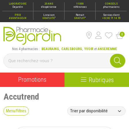
LABORATOIRE
20 ANS
11000
CONSEILS
Dejardin
d’expérience
références
pharmaciens
PRIX
Livraison
Retrait
Service client
*
*
AVANTAGEUX
GRATUITE
GRATUIT
+32 82 71 14 70
0
Pharmacie Dejardin Nos 4 pharmacies : Beauraing, Carlsbour
Nos 4 pharmacies :
BEAURAING
,
CARLSBOURG
,
YVOIR
et
ANSEREMME
Promotions
Rubriques
Accutrend
Menu/Filtres