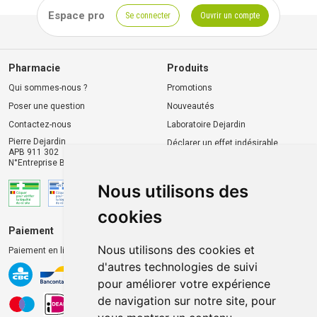
Espace pro
Se connecter
Ouvrir un compte
Pharmacie
Produits
Qui sommes-nous ?
Promotions
Poser une question
Nouveautés
Contactez-nous
Laboratoire Dejardin
Pierre Dejardin
Déclarer un effet indésirable
APB 911 302
N°Entreprise BE0446.901.764
Nous utilisons des
cookies
Paiement
Livraison et retrait
Nous utilisons des cookies et
Paiement en ligne 100% sécurisé
Livraison chez vous
d'autres technologies de suivi
Livraison dans un Point
pour améliorer votre expérience
d’enlèvement
de navigation sur notre site, pour
Retrait dans la pharmacie