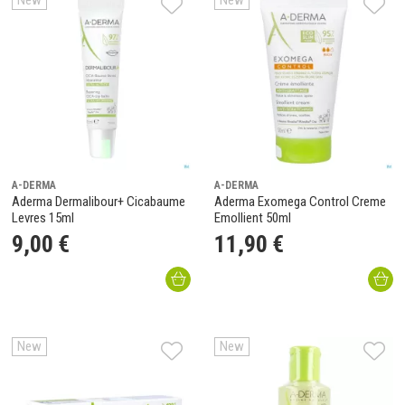
New
New
A-DERMA
A-DERMA
Aderma Dermalibour+ Cicabaume
Aderma Exomega Control Creme
Levres 15ml
Emollient 50ml
9
,
00
€
11
,
90
€
New
New