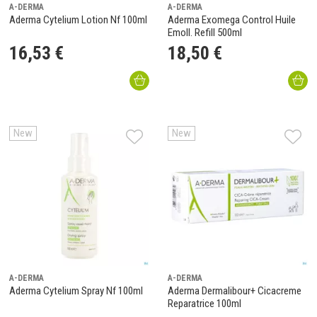
A-DERMA
A-DERMA
Aderma Cytelium Lotion Nf 100ml
Aderma Exomega Control Huile
Emoll. Refill 500ml
16
,
53
€
18
,
50
€
New
New
A-DERMA
A-DERMA
Aderma Cytelium Spray Nf 100ml
Aderma Dermalibour+ Cicacreme
Reparatrice 100ml