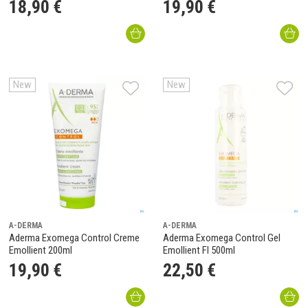
18
,
90
€
19
,
90
€
New
New
A-DERMA
A-DERMA
Aderma Exomega Control Creme
Aderma Exomega Control Gel
Emollient 200ml
Emollient Fl 500ml
19
,
90
€
22
,
50
€