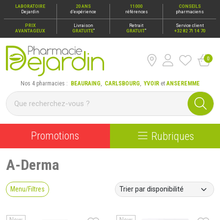
LABORATOIRE
20 ANS
11000
CONSEILS
Dejardin
d’expérience
références
pharmaciens
PRIX
Livraison
Retrait
Service client
*
*
AVANTAGEUX
GRATUITE
GRATUIT
+32 82 71 14 70
0
Pharmacie Dejardin Nos 4 pharmacies : Beauraing, Carlsbour
Nos 4 pharmacies :
BEAURAING
,
CARLSBOURG
,
YVOIR
et
ANSEREMME
Promotions
Rubriques
A-Derma
Menu/Filtres