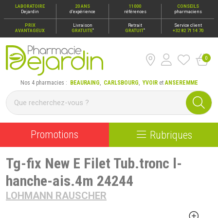
LABORATOIRE
20 ANS
11000
CONSEILS
Dejardin
d’expérience
références
pharmaciens
PRIX
Livraison
Retrait
Service client
*
*
AVANTAGEUX
GRATUITE
GRATUIT
+32 82 71 14 70
0
Pharmacie Dejardin Nos 4 pharmacies : Beauraing, Carlsbour
Nos 4 pharmacies :
BEAURAING
,
CARLSBOURG
,
YVOIR
et
ANSEREMME
Promotions
Rubriques
Tg-fix New E Filet Tub.tronc l-
hanche-ais.4m 24244
LOHMANN RAUSCHER