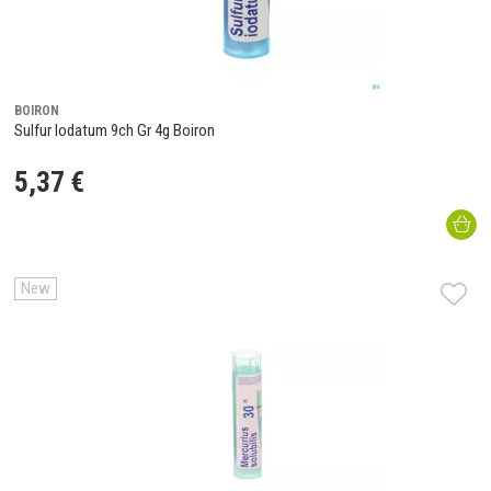
BOIRON
Sulfur Iodatum 9ch Gr 4g Boiron
5
,
37
€
New