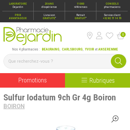
LABORATOIRE
20 ANS
11000
CONSEILS
Dejardin
d’expérience
références
pharmaciens
PRIX
Livraison
Retrait
Service client
*
*
AVANTAGEUX
GRATUITE
GRATUIT
+32 82 71 14 70
0
Pharmacie Dejardin Nos 4 pharmacies : Beauraing, Carlsbour
Nos 4 pharmacies :
BEAURAING
,
CARLSBOURG
,
YVOIR
et
ANSEREMME
Promotions
Rubriques
Sulfur Iodatum 9ch Gr 4g Boiron
BOIRON