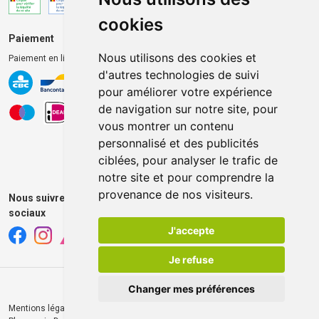
cookies
Paiement
Livraison et retrait
Nous utilisons des cookies et
Paiement en ligne 100% sécurisé
Livraison chez vous
d'autres technologies de suivi
Livraison dans un Point
pour améliorer votre expérience
d’enlèvement
de navigation sur notre site, pour
Retrait dans la pharmacie
vous montrer un contenu
Retrait en casiers extérieurs
personnalisé et des publicités
ciblées, pour analyser le trafic de
notre site et pour comprendre la
provenance de nos visiteurs.
Nous suivre sur les réseaux
sociaux
J'accepte
Je refuse
Changer mes préférences
Mentions légales
CGV
Données personnelles
Cookies
© 2026