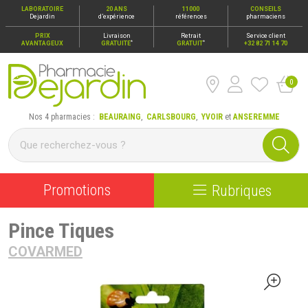
LABORATOIRE
20 ANS
11000
CONSEILS
Dejardin
d’expérience
références
pharmaciens
PRIX
Livraison
Retrait
Service client
*
*
AVANTAGEUX
GRATUITE
GRATUIT
+32 82 71 14 70
0
Pharmacie Dejardin Nos 4 pharmacies : Beauraing, Carlsbour
Nos 4 pharmacies :
BEAURAING
,
CARLSBOURG
,
YVOIR
et
ANSEREMME
Promotions
Rubriques
Pince Tiques
COVARMED