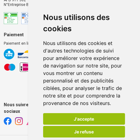
APB 911 302
N°Entreprise BE0446.901.764
Nous utilisons des
cookies
Paiement
Livraison et retrait
Nous utilisons des cookies et
Paiement en ligne 100% sécurisé
Livraison chez vous
d'autres technologies de suivi
Livraison dans un Point
pour améliorer votre expérience
d’enlèvement
de navigation sur notre site, pour
Retrait dans la pharmacie
vous montrer un contenu
Retrait en casiers extérieurs
personnalisé et des publicités
ciblées, pour analyser le trafic de
notre site et pour comprendre la
provenance de nos visiteurs.
Nous suivre sur les réseaux
sociaux
J'accepte
Je refuse