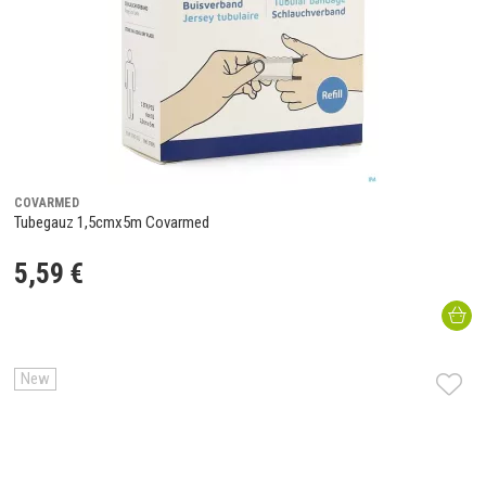
COVARMED
Tubegauz 1,5cmx5m Covarmed
5
,
59
€
New