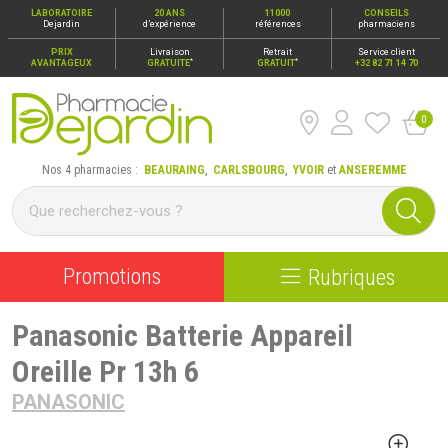
LABORATOIRE
20 ANS
11000
CONSEILS
Dejardin
d’expérience
références
pharmaciens
PRIX
Livraison
Retrait
Service client
*
*
AVANTAGEUX
GRATUITE
GRATUIT
+32 82 71 14 70
0
Pharmacie Dejardin Nos 4 pharmacies : Beauraing, Carlsbour
Nos 4 pharmacies :
BEAURAING
,
CARLSBOURG
,
YVOIR
et
ANSEREMME
Promotions
Rubriques
Panasonic Batterie Appareil
Oreille Pr 13h 6
PANASONIC