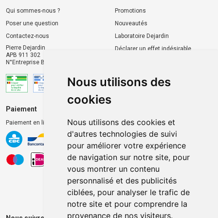
Qui sommes-nous ?
Promotions
Poser une question
Nouveautés
Contactez-nous
Laboratoire Dejardin
Pierre Dejardin
Déclarer un effet indésirable
APB 911 302
N°Entreprise BE0446.901.764
Nous utilisons des
cookies
Paiement
Livraison et retrait
Nous utilisons des cookies et
Paiement en ligne 100% sécurisé
Livraison chez vous
d'autres technologies de suivi
Livraison dans un Point
pour améliorer votre expérience
d’enlèvement
de navigation sur notre site, pour
Retrait dans la pharmacie
vous montrer un contenu
Retrait en casiers extérieurs
personnalisé et des publicités
ciblées, pour analyser le trafic de
notre site et pour comprendre la
provenance de nos visiteurs.