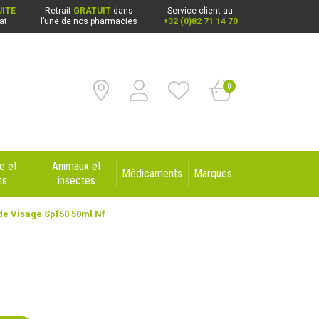
ITE
Retrait
GRATUIT
dans
Service client au
at
l’une de nos pharmacies
+32 (0)82 71 14 70
0
e et
Animaux et
Médicaments
Marques
ns
insectes
de Visage Spf50 50ml Nf