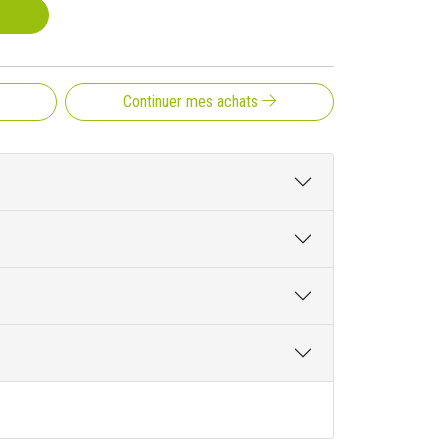
s
Continuer mes achats