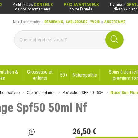
0
Profitez des
CONSEILS
PRIX AVANTAGEUX
Livraison
GRATU
de nos pharmaciens
toute l’année
dès 59€ d’ach
Nos 4 pharmacies :
BEAURAING
,
CARLSBOURG
,
YVOIR
et
ANSEREMME
ng, Carlsbourg, Yvoir, Anseremme
ntation &
Grossesse et
Soins à domicil
50+
Naturopathie
nes
enfants
premiers soi
tion solaire
Crèmes solaires
Protection SPF 50 - 50+
Nuxe Sun Flui
age Spf50 50ml Nf
26
,
50
€