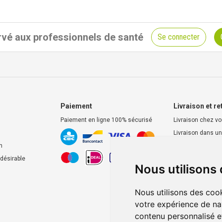
vé aux professionnels de santé
Se connecter
Paiement
Livraison et re
Paiement en ligne 100% sécurisé
Livraison chez v
Livraison dans un
d’enlèvement
n
Retrait dans la p
ndésirable
Nous utilisons
Retrait en casier
Nous utilisons des cook
votre expérience de na
contenu personnalisé et