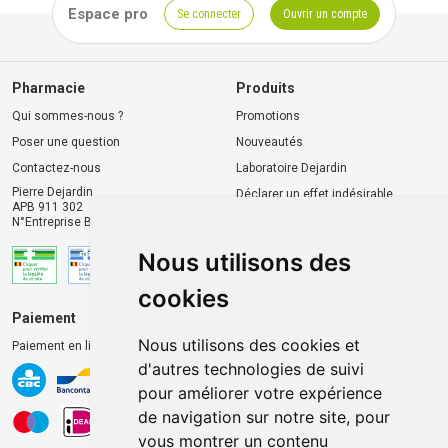
Espace pro
Se connecter
Ouvrir un compte
Pharmacie
Produits
Qui sommes-nous ?
Promotions
Poser une question
Nouveautés
Contactez-nous
Laboratoire Dejardin
Pierre Dejardin
Déclarer un effet indésirable
APB 911 302
N°Entreprise BE0446.901.764
Nous utilisons des
cookies
Paiement
Livraison et retrait
Nous utilisons des cookies et
Paiement en ligne 100% sécurisé
Livraison chez vous
d'autres technologies de suivi
Livraison dans un Point
pour améliorer votre expérience
d’enlèvement
de navigation sur notre site, pour
Retrait dans la pharmacie
vous montrer un contenu
Retrait en casiers extérieurs