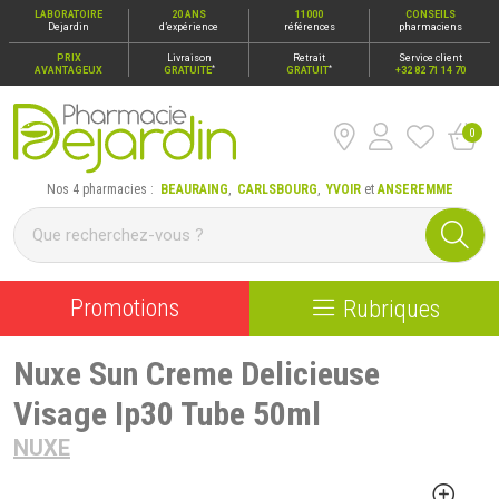
LABORATOIRE
20 ANS
11000
CONSEILS
Dejardin
d’expérience
références
pharmaciens
PRIX
Livraison
Retrait
Service client
*
*
AVANTAGEUX
GRATUITE
GRATUIT
+32 82 71 14 70
0
Pharmacie Dejardin Nos 4 pharmacies : Beauraing, Carlsbour
Nos 4 pharmacies :
BEAURAING
,
CARLSBOURG
,
YVOIR
et
ANSEREMME
Promotions
Rubriques
Nuxe Sun Creme Delicieuse
Visage Ip30 Tube 50ml
NUXE