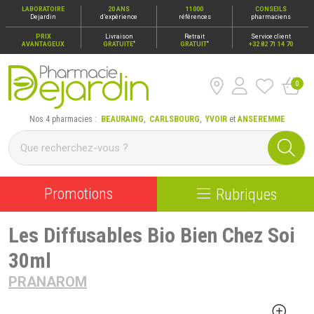
LABORATOIRE
20 ANS
11000
CONSEILS
Dejardin
d’expérience
références
pharmaciens
PRIX
Livraison
Retrait
Service client
*
*
AVANTAGEUX
GRATUITE
GRATUIT
+32 82 71 14 70
0
Pharmacie Dejardin Nos 4 pharmacies : Beauraing, Carlsbour
Nos 4 pharmacies :
BEAURAING
,
CARLSBOURG
,
YVOIR
et
ANSEREMME
Promotions
Rubriques
Les Diffusables Bio Bien Chez Soi
30ml
PRANAROM