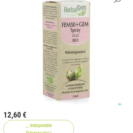
12
,
60
€
Indisponible
Prévenez-moi !