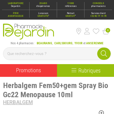
LABORATOIRE
20 ANS
11000
CONSEILS
Dejardin
d’expérience
références
pharmaciens
PRIX
Livraison
Retrait
Service client
*
*
AVANTAGEUX
GRATUITE
GRATUIT
+32 82 71 14 70
0
Pharmacie Dejardin Nos 4 pharmacies : Beauraing, Carlsbour
Nos 4 pharmacies :
BEAURAING
,
CARLSBOURG
,
YVOIR
et
ANSEREMME
Promotions
Rubriques
Herbalgem Fem50+gem Spray Bio
Gc22 Menopause 10ml
HERBALGEM