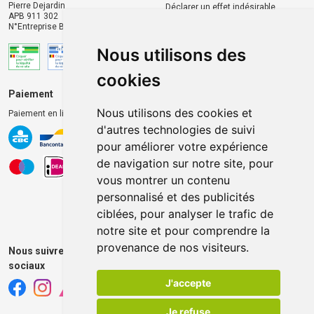
Pierre Dejardin
Déclarer un effet indésirable
APB 911 302
N°Entreprise BE0446.901.764
Nous utilisons des
cookies
Paiement
Livraison et retrait
Nous utilisons des cookies et
Paiement en ligne 100% sécurisé
Livraison chez vous
d'autres technologies de suivi
Livraison dans un Point
pour améliorer votre expérience
d’enlèvement
de navigation sur notre site, pour
Retrait dans la pharmacie
vous montrer un contenu
Retrait en casiers extérieurs
personnalisé et des publicités
ciblées, pour analyser le trafic de
notre site et pour comprendre la
provenance de nos visiteurs.
Nous suivre sur les réseaux
sociaux
J'accepte
Je refuse