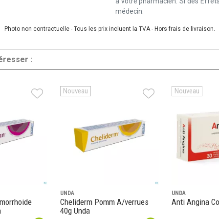
à votre pharmacien. Si des Effets
médecin.
Photo non contractuelle - Tous les prix incluent la TVA - Hors frais de livraison.
éresser :
Nouveau
Nouveau
UNDA
UNDA
morrhoide
Cheliderm Pomm A/verrues
Anti Angina C
a
40g Unda