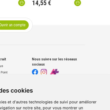
14
,
55
€
Ouvrir un compte
trait
Nous suivre sur les réseaux
sociaux
ous
 Point
harmacie
 des cookies
s extérieurs
ies et d'autres technologies de suivi pour améliorer
vigation sur notre site, pour vous montrer un