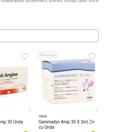
 indésirables surviennent, prenez contact avec votre
Nouveau
UNDA
omp 30 Unda
Gammadyn Amp 30 X 2ml Zn-
cu Unda