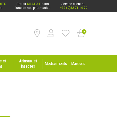
ITE
Retrait
GRATUIT
dans
Service client au
at
l’une de nos pharmacies
+32 (0)82 71 14 70
0
e et
Animaux et
Médicaments
Marques
ns
insectes