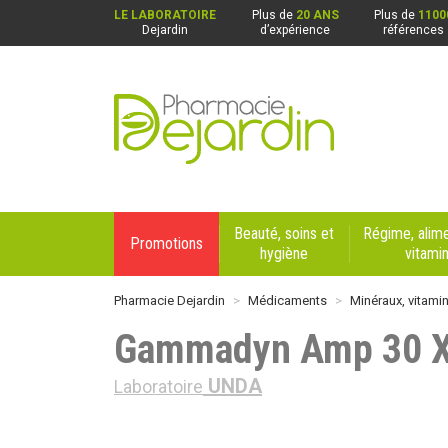
LE LABORATOIRE
Plus de
20 ANS
Plus de
1100
Dejardin
d’expérience
références
Pharmacie Dejardin Nos 4 pharmacies : Beaurai
Beauté, soins et
Régime, alime
Promotions
hygiène
vitami
Pharmacie Dejardin
Médicaments
Minéraux, vitami
Gammadyn Amp 30 X
UNDA
Laboratoire