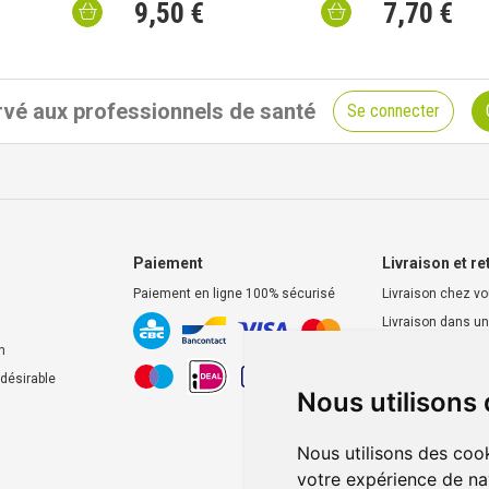
9
,
50
€
7
,
70
€
vé aux professionnels de santé
Se connecter
Paiement
Livraison et re
Paiement en ligne 100% sécurisé
Livraison chez v
Livraison dans un
d’enlèvement
n
Retrait dans la p
ndésirable
Nous utilisons
Retrait en casier
Nous utilisons des cook
votre expérience de na