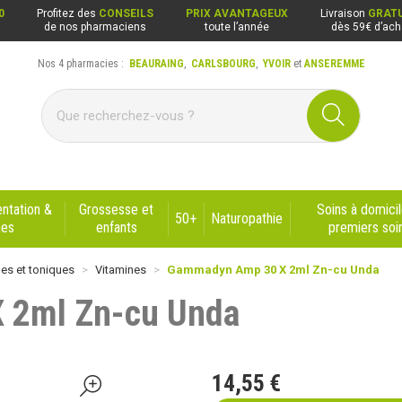
0
Profitez des
CONSEILS
PRIX AVANTAGEUX
Livraison
GRATU
de nos pharmaciens
toute l’année
dès 59€ d’ach
Nos 4 pharmacies :
BEAURAING
,
CARLSBOURG
,
YVOIR
et
ANSEREMME
ng, Carlsbourg, Yvoir, Anseremme
ntation &
Grossesse et
Soins à domicil
50+
Naturopathie
nes
enfants
premiers soi
nes et toniques
Vitamines
Gammadyn Amp 30 X 2ml Zn-cu Unda
 2ml Zn-cu Unda
14
,
55
€