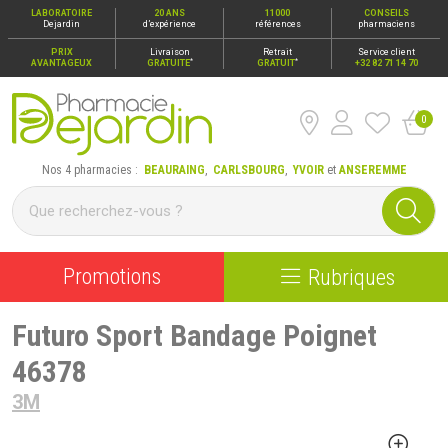
LABORATOIRE
20 ANS
11000
CONSEILS
Dejardin
d’expérience
références
pharmaciens
PRIX
Livraison
Retrait
Service client
*
*
AVANTAGEUX
GRATUITE
GRATUIT
+32 82 71 14 70
0
Pharmacie Dejardin Nos 4 pharmacies : Beauraing, Carlsbour
Nos 4 pharmacies :
BEAURAING
,
CARLSBOURG
,
YVOIR
et
ANSEREMME
Promotions
Rubriques
Futuro Sport Bandage Poignet
46378
3M