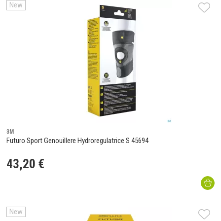
New
3M
Futuro Sport Genouillere Hydroregulatrice S 45694
43
,
20
€
New