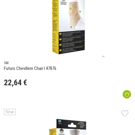
3M
Futuro Chevillere Chair l 47876
22
,
64
€
New