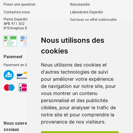
Poser une question
Nouveautés
Contactez-nous
Laboratoire Dejardin
Pierre Dejardin
Déclarer un effet indésirable
APB 911 302
N°Entreprise BE0446.901.764
Nous utilisons des
cookies
Paiement
Livraison et retrait
Nous utilisons des cookies et
Paiement en ligne 100% sécurisé
Livraison chez vous
d'autres technologies de suivi
Livraison dans un Point
pour améliorer votre expérience
d’enlèvement
de navigation sur notre site, pour
Retrait dans la pharmacie
vous montrer un contenu
Retrait en casiers extérieurs
personnalisé et des publicités
ciblées, pour analyser le trafic de
notre site et pour comprendre la
provenance de nos visiteurs.
Nous suivre sur les réseaux
sociaux