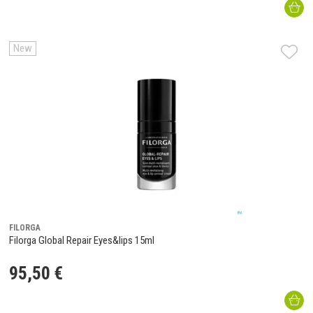
New
FILORGA
Filorga Global Repair Eyes&lips 15ml
95
,
50
€