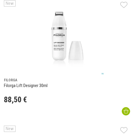
New
FILORGA
Filorga Lift Designer 30ml
88
,
50
€
New