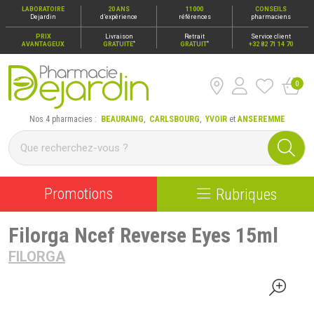
LABORATOIRE
20 ANS
11000
CONSEILS
Dejardin
d’expérience
références
pharmaciens
PRIX
Livraison
Retrait
Service client
*
*
AVANTAGEUX
GRATUITE
GRATUIT
+32 82 71 14 70
0
Pharmacie Dejardin Nos 4 pharmacies : Beauraing, Carlsbour
Nos 4 pharmacies :
BEAURAING
,
CARLSBOURG
,
YVOIR
et
ANSEREMME
Promotions
Rubriques
Filorga Ncef Reverse Eyes 15ml
FILORGA