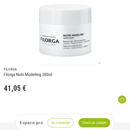
FILORGA
Filorga Nutri Modelling 200ml
41
,
05
€
Espace pro
Se connecter
Ouvrir un compte