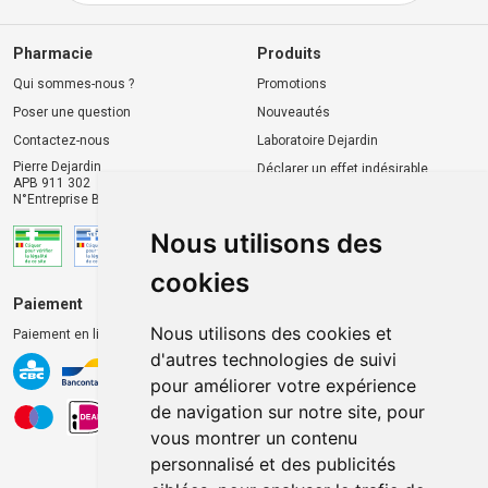
Pharmacie
Produits
Qui sommes-nous ?
Promotions
Poser une question
Nouveautés
Contactez-nous
Laboratoire Dejardin
Pierre Dejardin
Déclarer un effet indésirable
APB 911 302
N°Entreprise BE0446.901.764
Nous utilisons des
cookies
Paiement
Livraison et retrait
Nous utilisons des cookies et
Paiement en ligne 100% sécurisé
Livraison chez vous
d'autres technologies de suivi
Livraison dans un Point
pour améliorer votre expérience
d’enlèvement
de navigation sur notre site, pour
Retrait dans la pharmacie
vous montrer un contenu
Retrait en casiers extérieurs
personnalisé et des publicités