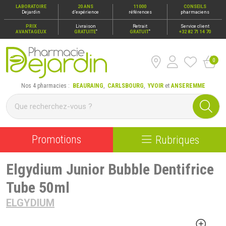
LABORATOIRE
20 ANS
11000
CONSEILS
Dejardin
d’expérience
références
pharmaciens
PRIX
Livraison
Retrait
Service client
*
*
AVANTAGEUX
GRATUITE
GRATUIT
+32 82 71 14 70
0
Pharmacie Dejardin Nos 4 pharmacies : Beauraing, Carlsbour
Nos 4 pharmacies :
BEAURAING
,
CARLSBOURG
,
YVOIR
et
ANSEREMME
Promotions
Rubriques
Elgydium Junior Bubble Dentifrice
Tube 50ml
ELGYDIUM