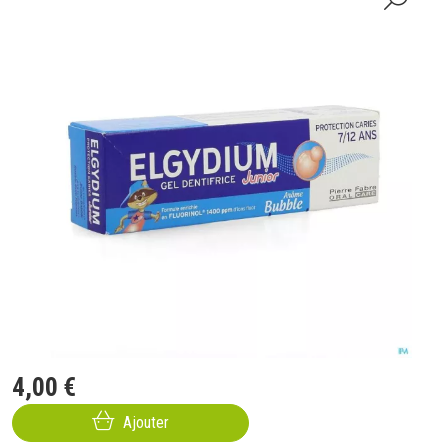
4
,
00
€
Ajouter