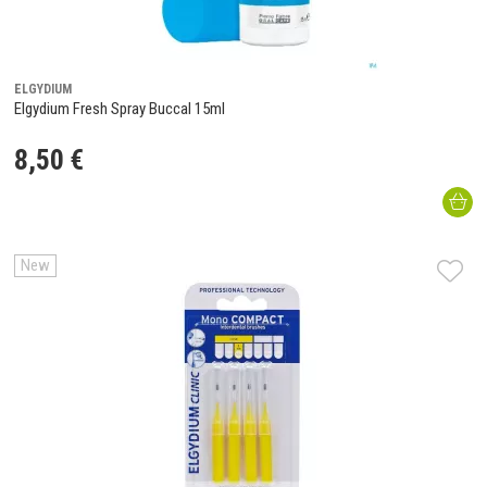
ELGYDIUM
Elgydium Fresh Spray Buccal 15ml
8
,
50
€
New