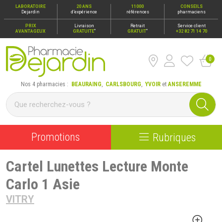
LABORATOIRE
20 ANS
11000
CONSEILS
Dejardin
d’expérience
références
pharmaciens
PRIX
Livraison
Retrait
Service client
*
*
AVANTAGEUX
GRATUITE
GRATUIT
+32 82 71 14 70
0
Pharmacie Dejardin Nos 4 pharmacies : Beauraing, Carlsbour
Nos 4 pharmacies :
BEAURAING
,
CARLSBOURG
,
YVOIR
et
ANSEREMME
Promotions
Rubriques
Cartel Lunettes Lecture Monte
Carlo 1 Asie
VITRY