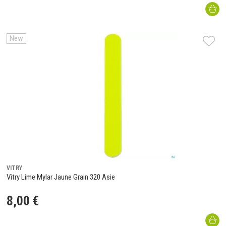
New
VITRY
Vitry Lime Mylar Jaune Grain 320 Asie
8
,
00
€