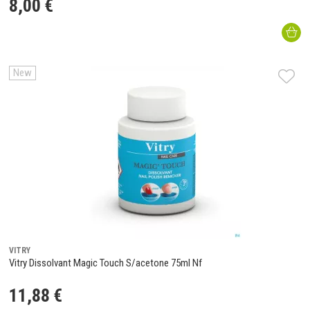
8
,
00
€
New
VITRY
Vitry Dissolvant Magic Touch S/acetone 75ml Nf
11
,
88
€