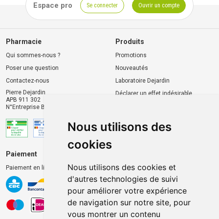
Espace pro
Se connecter
Ouvrir un compte
Pharmacie
Produits
Qui sommes-nous ?
Promotions
Poser une question
Nouveautés
Contactez-nous
Laboratoire Dejardin
Pierre Dejardin
Déclarer un effet indésirable
APB 911 302
N°Entreprise BE0446.901.764
Nous utilisons des
cookies
Paiement
Livraison et retrait
Nous utilisons des cookies et
Paiement en ligne 100% sécurisé
Livraison chez vous
d'autres technologies de suivi
Livraison dans un Point
pour améliorer votre expérience
d’enlèvement
de navigation sur notre site, pour
Retrait dans la pharmacie
vous montrer un contenu
Retrait en casiers extérieurs