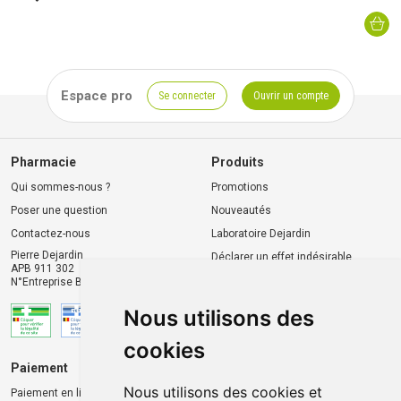
Espace pro
Se connecter
Ouvrir un compte
Pharmacie
Produits
Qui sommes-nous ?
Promotions
Poser une question
Nouveautés
Contactez-nous
Laboratoire Dejardin
Pierre Dejardin
Déclarer un effet indésirable
APB 911 302
N°Entreprise BE0446.901.764
Nous utilisons des
cookies
Paiement
Livraison et retrait
Nous utilisons des cookies et
Paiement en ligne 100% sécurisé
Livraison chez vous