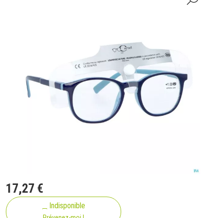
17
,
27
€
Indisponible
Prévenez-moi !