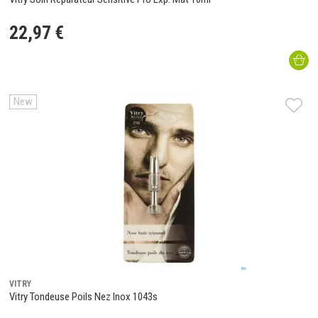
22
,
97
€
New
VITRY
Vitry Tondeuse Poils Nez Inox 1043s