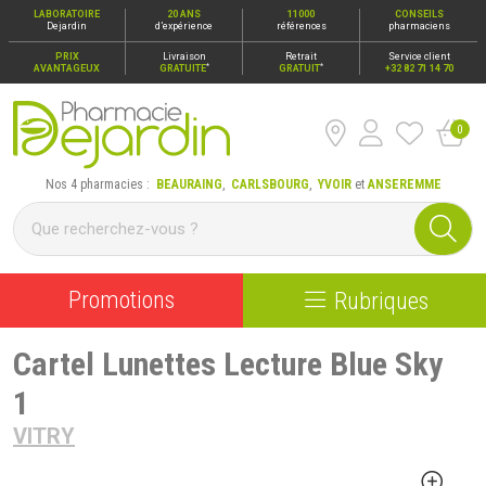
LABORATOIRE
20 ANS
11000
CONSEILS
Dejardin
d’expérience
références
pharmaciens
PRIX
Livraison
Retrait
Service client
*
*
AVANTAGEUX
GRATUITE
GRATUIT
+32 82 71 14 70
0
Pharmacie Dejardin Nos 4 pharmacies : Beauraing, Carlsbour
Nos 4 pharmacies :
BEAURAING
,
CARLSBOURG
,
YVOIR
et
ANSEREMME
Promotions
Rubriques
Cartel Lunettes Lecture Blue Sky
1
VITRY