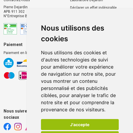
Contactez-nous
Laboratoire Dejardin
Pierre Dejardin
Déclarer un effet indésirable
APB 911 302
N°Entreprise BE0446.901.764
Nous utilisons des
cookies
Paiement
Livraison et retrait
Nous utilisons des cookies et
Paiement en ligne 100% sécurisé
Livraison chez vous
d'autres technologies de suivi
Livraison dans un Point
pour améliorer votre expérience
d’enlèvement
de navigation sur notre site, pour
Retrait dans la pharmacie
vous montrer un contenu
Retrait en casiers extérieurs
personnalisé et des publicités
ciblées, pour analyser le trafic de
notre site et pour comprendre la
provenance de nos visiteurs.
Nous suivre sur les réseaux
sociaux
J'accepte