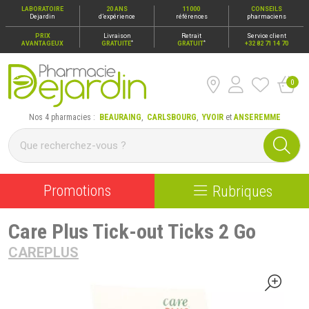
LABORATOIRE
20 ANS
11000
CONSEILS
Dejardin
d’expérience
références
pharmaciens
PRIX
Livraison
Retrait
Service client
*
*
AVANTAGEUX
GRATUITE
GRATUIT
+32 82 71 14 70
0
Pharmacie Dejardin Nos 4 pharmacies : Beauraing, Carlsbour
Nos 4 pharmacies :
BEAURAING
,
CARLSBOURG
,
YVOIR
et
ANSEREMME
Promotions
Rubriques
Care Plus Tick-out Ticks 2 Go
CAREPLUS