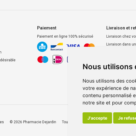
Paiement
Livraison et re
Paiement en ligne 100% sécurisé
Livraison chez v
Livraison dans un
d’enlèvement
n
Retrait dans la p
ndésirable
Nous utilisons
Retrait en casier
Nous utilisons des cook
votre expérience de na
contenu personnalisé et
notre site et pour com
J'accepte
Je refus
ies
© 2026 Pharmacie Dejardin
Tous droits réservés
Apotekisto
, pharmac