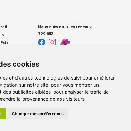
trait
Nous suivre sur les réseaux
sociaux
ous
 Point
harmacie
 des cookies
s extérieurs
ies et d'autres technologies de suivi pour améliorer
vigation sur notre site, pour vous montrer un
 des publicités ciblées, pour analyser le trafic de
prendre la provenance de nos visiteurs.
e
Changer mes préférences
ie en ligne