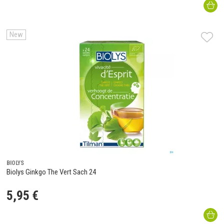
New
BIOLYS
Biolys Ginkgo The Vert Sach 24
5
,
95
€