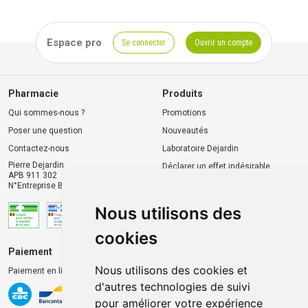
Espace pro
Se connecter
Ouvrir un compte
Pharmacie
Produits
Qui sommes-nous ?
Promotions
Poser une question
Nouveautés
Contactez-nous
Laboratoire Dejardin
Pierre Dejardin
Déclarer un effet indésirable
APB 911 302
N°Entreprise BE0446.901.764
Nous utilisons des
cookies
Paiement
Livraison et retrait
Nous utilisons des cookies et
Paiement en ligne 100% sécurisé
Livraison chez vous
d'autres technologies de suivi
Livraison dans un Point
pour améliorer votre expérience
d’enlèvement