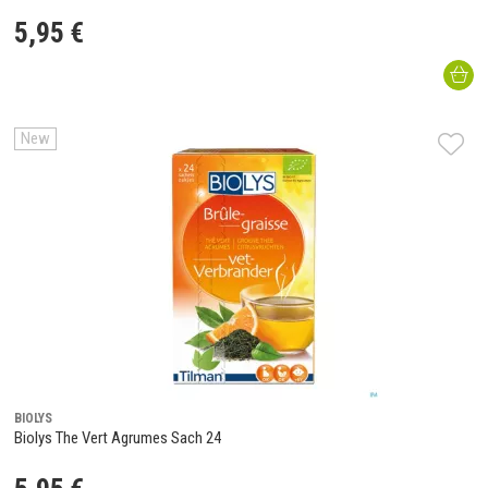
5
,
95
€
New
BIOLYS
Biolys The Vert Agrumes Sach 24