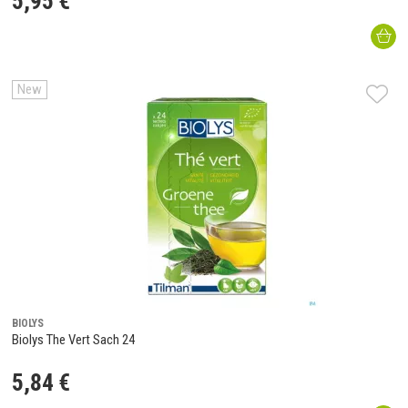
5
,
95
€
New
BIOLYS
Biolys The Vert Sach 24
5
,
84
€