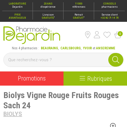
LABORATOIRE
20 ANS
11000
CONSEILS
Dejardin
d’expérience
références
pharmaciens
PRIX
Livraison
Retrait
Service client
*
*
AVANTAGEUX
GRATUITE
GRATUIT
+32 82 71 14 70
0
Pharmacie Dejardin Nos 4 pharmacies : Beauraing, Carlsbour
Nos 4 pharmacies :
BEAURAING
,
CARLSBOURG
,
YVOIR
et
ANSEREMME
Promotions
Rubriques
Biolys Vigne Rouge Fruits Rouges
Sach 24
BIOLYS