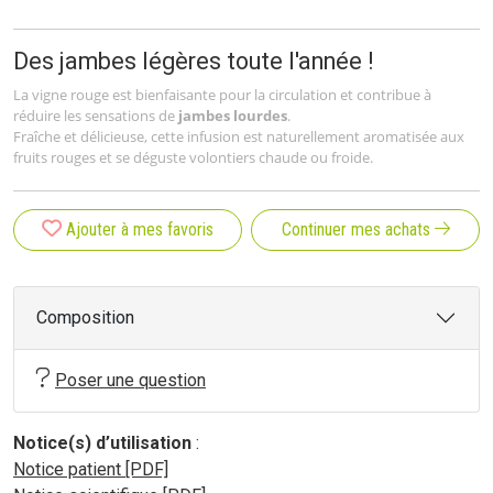
Des jambes légères toute l'année !
La vigne rouge est bienfaisante pour la circulation et contribue à
réduire les sensations de
jambes lourdes
.
Fraîche et délicieuse, cette infusion est naturellement aromatisée aux
fruits rouges et se déguste volontiers chaude ou froide.
Ajouter à mes favoris
Continuer mes achats
Composition
Poser une question
Notice(s) d’utilisation
:
Notice patient [PDF]