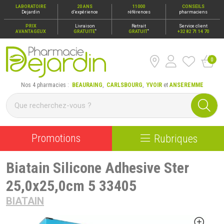
LABORATOIRE
20 ANS
11000
CONSEILS
Dejardin
d’expérience
références
pharmaciens
PRIX
Livraison
Retrait
Service client
*
*
AVANTAGEUX
GRATUITE
GRATUIT
+32 82 71 14 70
0
Pharmacie Dejardin Nos 4 pharmacies : Beauraing, Carlsbour
Nos 4 pharmacies :
BEAURAING
,
CARLSBOURG
,
YVOIR
et
ANSEREMME
Promotions
Rubriques
Biatain Silicone Adhesive Ster
25,0x25,0cm 5 33405
BIATAIN