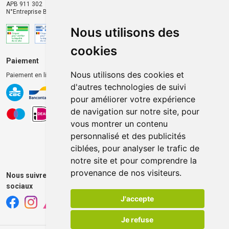
APB 911 302
N°Entreprise BE0446.901.764
Nous utilisons des
cookies
Paiement
Livraison et retrait
Nous utilisons des cookies et
Paiement en ligne 100% sécurisé
Livraison chez vous
d'autres technologies de suivi
Livraison dans un Point
pour améliorer votre expérience
d’enlèvement
de navigation sur notre site, pour
Retrait dans la pharmacie
vous montrer un contenu
Retrait en casiers extérieurs
personnalisé et des publicités
ciblées, pour analyser le trafic de
notre site et pour comprendre la
provenance de nos visiteurs.
Nous suivre sur les réseaux
sociaux
J'accepte
Je refuse