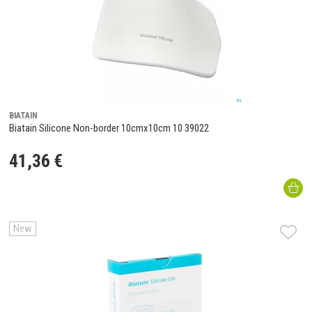
BIATAIN
Biatain Silicone Non-border 10cmx10cm 10 39022
41
,
36
€
New