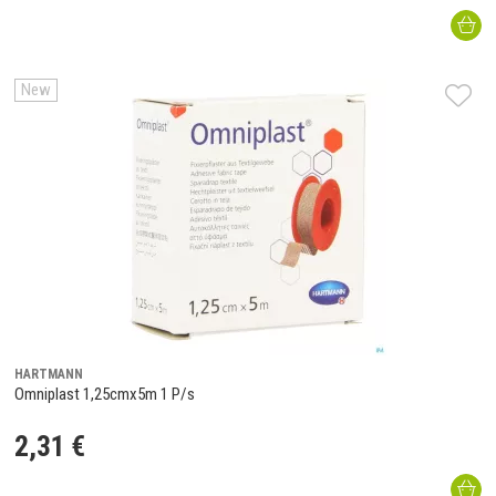
New
HARTMANN
Omniplast 1,25cmx5m 1 P/s
2
,
31
€