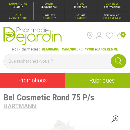
LABORATOIRE
20 ANS
11000
CONSEILS
Dejardin
d’expérience
références
pharmaciens
PRIX
Livraison
Retrait
Service client
*
*
AVANTAGEUX
GRATUITE
GRATUIT
+32 82 71 14 70
0
Pharmacie Dejardin Nos 4 pharmacies : Beauraing, Carlsbour
Nos 4 pharmacies :
BEAURAING
,
CARLSBOURG
,
YVOIR
et
ANSEREMME
Promotions
Rubriques
Bel Cosmetic Rond 75 P/s
HARTMANN