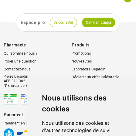
Espace pro
Se connecter
Ouvrir un compte
Pharmacie
Produits
Qui sommes-nous ?
Promotions
Poser une question
Nouveautés
Contactez-nous
Laboratoire Dejardin
Pierre Dejardin
Déclarer un effet indésirable
APB 911 302
N°Entreprise BE0446.901.764
Nous utilisons des
cookies
Paiement
Livraison et retrait
Nous utilisons des cookies et
Paiement en ligne 100% sécurisé
Livraison chez vous
d'autres technologies de suivi
Livraison dans un Point