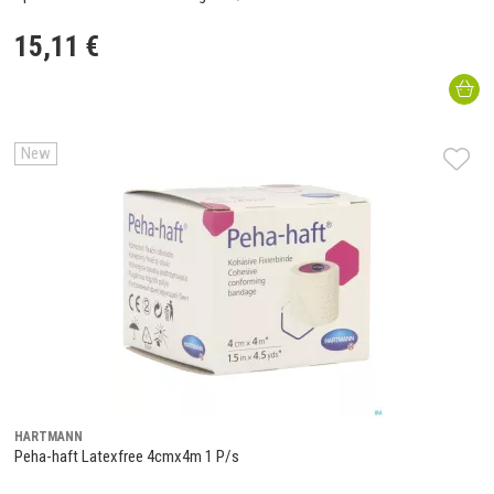
15
,
11
€
New
HARTMANN
Peha-haft Latexfree 4cmx4m 1 P/s