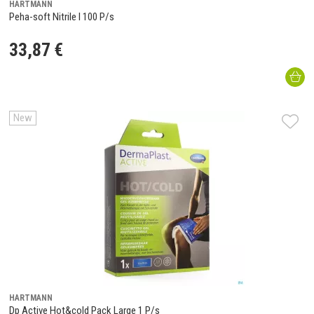
HARTMANN
Peha-soft Nitrile l 100 P/s
33
,
87
€
New
HARTMANN
Dp Active Hot&cold Pack Large 1 P/s