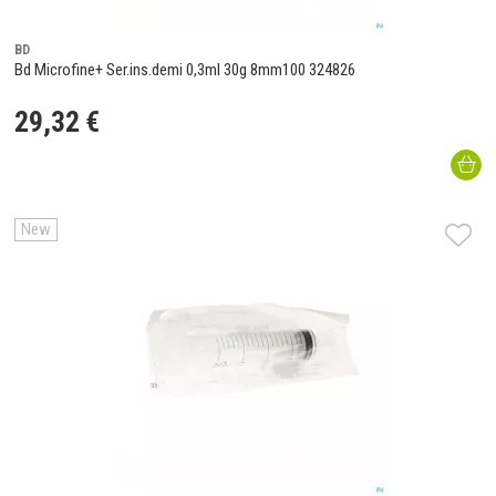
BD
Bd Microfine+ Ser.ins.demi 0,3ml 30g 8mm100 324826
29
,
32
€
New