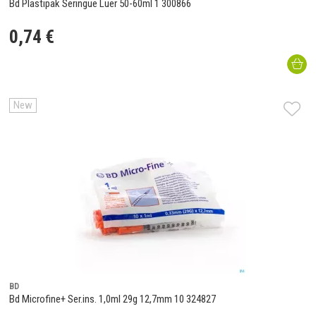
Bd Plastipak Seringue Luer 50-60ml 1 300866
0
,
74
€
New
BD
Bd Microfine+ Ser.ins. 1,0ml 29g 12,7mm 10 324827