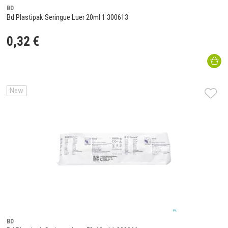
BD
Bd Plastipak Seringue Luer 20ml 1 300613
0
,
32
€
New
BD