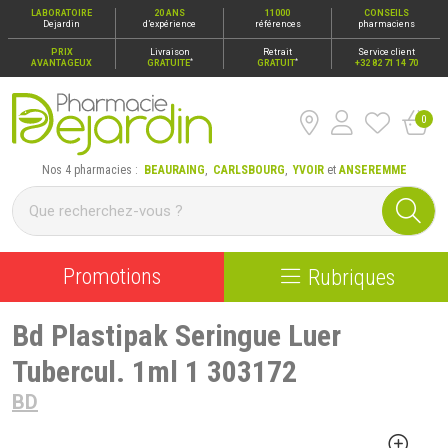
LABORATOIRE
20 ANS
11000
CONSEILS
Dejardin
d’expérience
références
pharmaciens
PRIX
Livraison
Retrait
Service client
*
*
AVANTAGEUX
GRATUITE
GRATUIT
+32 82 71 14 70
0
Pharmacie Dejardin Nos 4 pharmacies : Beauraing, Carlsbour
Nos 4 pharmacies :
BEAURAING
,
CARLSBOURG
,
YVOIR
et
ANSEREMME
Promotions
Rubriques
Bd Plastipak Seringue Luer
Tubercul. 1ml 1 303172
BD