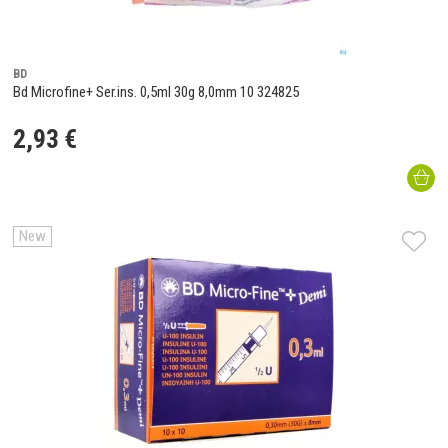
BD
Bd Microfine+ Ser.ins. 0,5ml 30g 8,0mm 10 324825
2
,
93
€
New