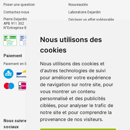
Poser une question
Nouveautés
Contactez-nous
Laboratoire Dejardin
Pierre Dejardin
Déclarer un effet indésirable
APB 911 302
N°Entreprise BE0446.901.764
Nous utilisons des
cookies
Paiement
Livraison et retrait
Nous utilisons des cookies et
Paiement en ligne 100% sécurisé
Livraison chez vous
d'autres technologies de suivi
Livraison dans un Point
pour améliorer votre expérience
d’enlèvement
de navigation sur notre site, pour
Retrait dans la pharmacie
vous montrer un contenu
Retrait en casiers extérieurs
personnalisé et des publicités
ciblées, pour analyser le trafic de
notre site et pour comprendre la
provenance de nos visiteurs.
Nous suivre sur les réseaux
sociaux