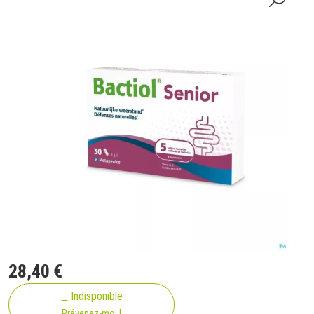
28
,
40
€
Indisponible
Prévenez-moi !