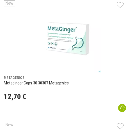
New
METAGENICS
Metaginger Caps 30 30307 Metagenics
12
,
70
€
New