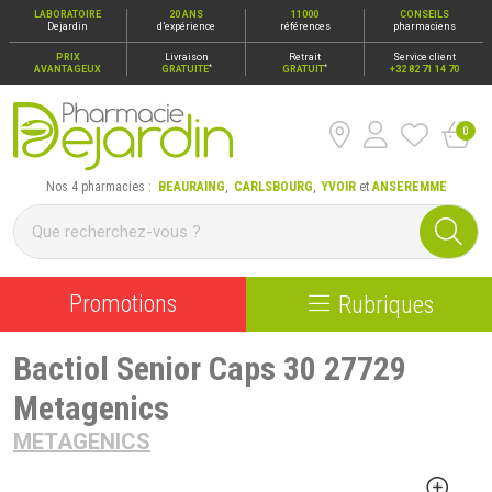
LABORATOIRE
20 ANS
11000
CONSEILS
Dejardin
d’expérience
références
pharmaciens
PRIX
Livraison
Retrait
Service client
*
*
AVANTAGEUX
GRATUITE
GRATUIT
+32 82 71 14 70
0
Pharmacie Dejardin Nos 4 pharmacies : Beauraing, Carlsbour
Nos 4 pharmacies :
BEAURAING
,
CARLSBOURG
,
YVOIR
et
ANSEREMME
Promotions
Rubriques
Bactiol Senior Caps 30 27729
Metagenics
METAGENICS