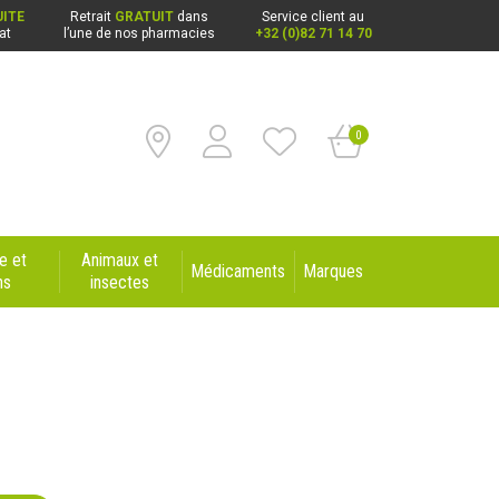
ITE
Retrait
GRATUIT
dans
Service client au
at
l’une de nos pharmacies
+32 (0)82 71 14 70
0
e et
Animaux et
Médicaments
Marques
ns
insectes