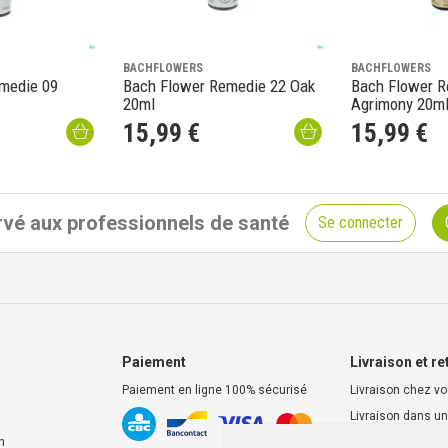
BACHFLOWERS
BACHFLOWERS
medie 09
Bach Flower Remedie 22 Oak
Bach Flower R
20ml
Agrimony 20m
15
,
99
€
15
,
99
€
vé aux professionnels de santé
Se connecter
Paiement
Livraison et re
Paiement en ligne 100% sécurisé
Livraison chez v
Livraison dans un
d’enlèvement
n