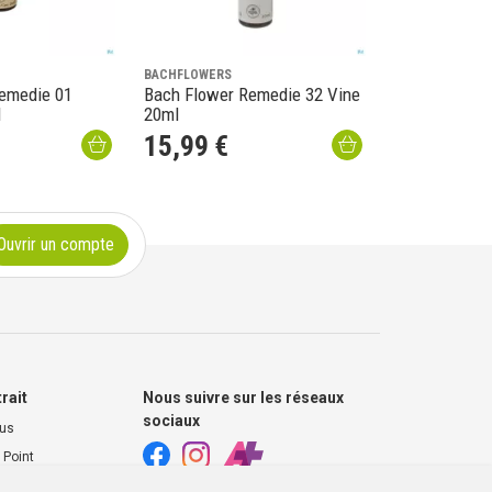
BACHFLOWERS
emedie 01
Bach Flower Remedie 32 Vine
l
20ml
15
,
99
€
Ouvrir un compte
trait
Nous suivre sur les réseaux
sociaux
ous
 Point