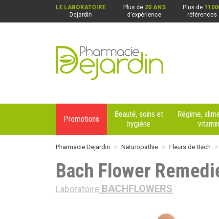
LE LABORATOIRE
Plus de
20 ANS
Plus de
1100
Dejardin
d’expérience
références
Pharmacie Dejardin Nos 4 pharmacies : Beaurai
Beauté, soins et
Régime, alime
Promotions
hygiène
vitami
Pharmacie Dejardin
Naturopathie
Fleurs de Bach
Bach Flower Remedie
BACHFLOWERS
Laboratoire