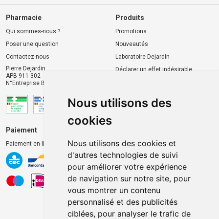
Pharmacie
Produits
Qui sommes-nous ?
Promotions
Poser une question
Nouveautés
Contactez-nous
Laboratoire Dejardin
Pierre Dejardin
Déclarer un effet indésirable
APB 911 302
N°Entreprise BE0446.901.764
Nous utilisons des
cookies
Paiement
Livraison et retrait
Nous utilisons des cookies et
Paiement en ligne 100% sécurisé
Livraison chez vous
d'autres technologies de suivi
Livraison dans un Point
pour améliorer votre expérience
d’enlèvement
de navigation sur notre site, pour
Retrait dans la pharmacie
vous montrer un contenu
Retrait en casiers extérieurs
personnalisé et des publicités
ciblées, pour analyser le trafic de