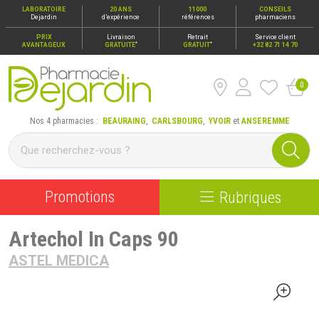
LABORATOIRE
20 ANS
11000
CONSEILS
Dejardin
d’expérience
références
pharmaciens
PRIX
Livraison
Retrait
Service client
*
*
AVANTAGEUX
GRATUITE
GRATUIT
+32 82 71 14 70
0
Pharmacie Dejardin Nos 4 pharmacies : Beauraing, Carlsbour
Nos 4 pharmacies :
BEAURAING
,
CARLSBOURG
,
YVOIR
et
ANSEREMME
Promotions
Rubriques
Artechol In Caps 90
ASTEL MEDICA