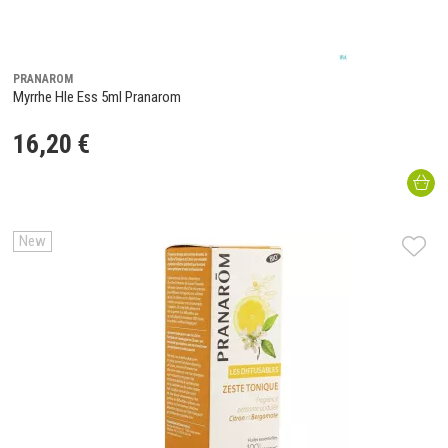
PRANAROM
Myrrhe Hle Ess 5ml Pranarom
16
,
20
€
New