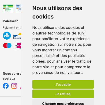
Nous utilisons des
cookies
Paiement
Livraison et retrait
Nous utilisons des cookies et
Paiement en ligne 100% sécurisé
Livraison chez vous
d'autres technologies de suivi
Livraison dans un Point
pour améliorer votre expérience
d’enlèvement
de navigation sur notre site, pour
Retrait dans la pharmacie
vous montrer un contenu
Retrait en casiers extérieurs
personnalisé et des publicités
ciblées, pour analyser le trafic de
notre site et pour comprendre la
provenance de nos visiteurs.
Nous suivre sur les réseaux
sociaux
J'accepte
Je refuse
Changer mes préférences