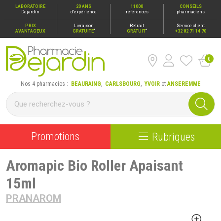
LABORATOIRE
20 ANS
11000
CONSEILS
Dejardin
d’expérience
références
pharmaciens
PRIX
Livraison
Retrait
Service client
*
*
AVANTAGEUX
GRATUITE
GRATUIT
+32 82 71 14 70
0
Pharmacie Dejardin Nos 4 pharmacies : Beauraing, Carlsbour
Nos 4 pharmacies :
BEAURAING
,
CARLSBOURG
,
YVOIR
et
ANSEREMME
Promotions
Rubriques
Aromapic Bio Roller Apaisant
15ml
PRANAROM