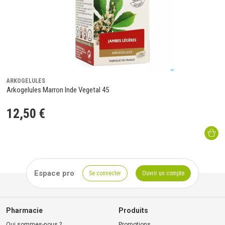
ARKOGELULES
Arkogelules Marron Inde Vegetal 45
12
,
50
€
Espace pro
Se connecter
Ouvrir un compte
Pharmacie
Produits
Qui sommes-nous ?
Promotions