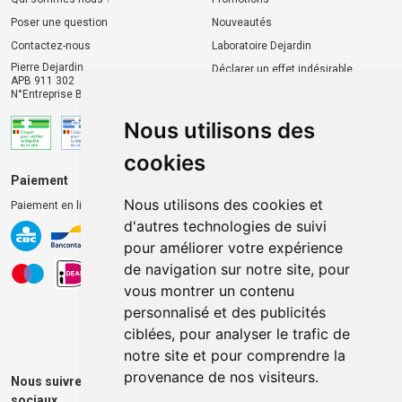
Poser une question
Nouveautés
Contactez-nous
Laboratoire Dejardin
Pierre Dejardin
Déclarer un effet indésirable
APB 911 302
N°Entreprise BE0446.901.764
Nous utilisons des
cookies
Paiement
Livraison et retrait
Nous utilisons des cookies et
Paiement en ligne 100% sécurisé
Livraison chez vous
d'autres technologies de suivi
Livraison dans un Point
pour améliorer votre expérience
d’enlèvement
de navigation sur notre site, pour
Retrait dans la pharmacie
vous montrer un contenu
Retrait en casiers extérieurs
personnalisé et des publicités
ciblées, pour analyser le trafic de
notre site et pour comprendre la
provenance de nos visiteurs.
Nous suivre sur les réseaux
sociaux