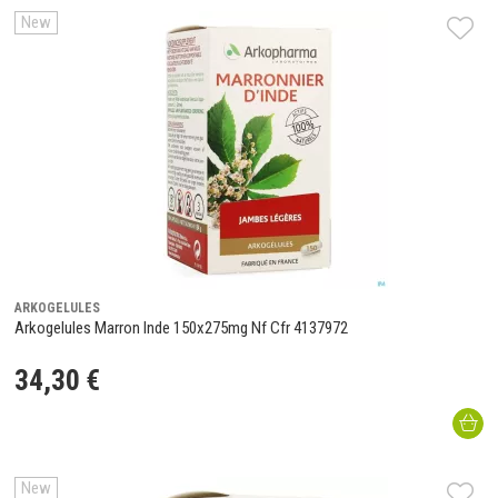
New
ARKOGELULES
Arkogelules Marron Inde 150x275mg Nf Cfr 4137972
34
,
30
€
New