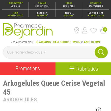
LABORATOIRE
20 ANS
11000
CONSEILS
Dejardin
d’expérience
références
pharmaciens
PRIX
Livraison
Retrait
Service client
*
*
AVANTAGEUX
GRATUITE
GRATUIT
+32 82 71 14 70
0
Pharmacie Dejardin Nos 4 pharmacies : Beauraing, Carlsbour
Nos 4 pharmacies :
BEAURAING
,
CARLSBOURG
,
YVOIR
et
ANSEREMME
Promotions
Rubriques
Arkogelules Queue Cerise Vegetal
45
ARKOGELULES