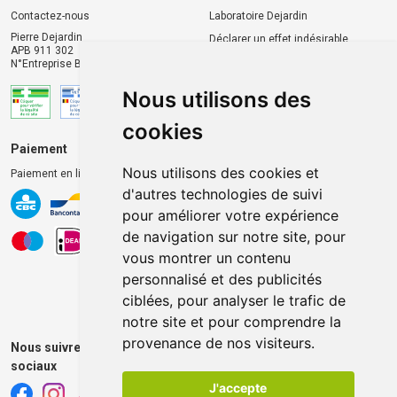
Contactez-nous
Laboratoire Dejardin
Pierre Dejardin
Déclarer un effet indésirable
APB 911 302
N°Entreprise BE0446.901.764
Nous utilisons des
cookies
Paiement
Livraison et retrait
Nous utilisons des cookies et
Paiement en ligne 100% sécurisé
Livraison chez vous
d'autres technologies de suivi
Livraison dans un Point
pour améliorer votre expérience
d’enlèvement
de navigation sur notre site, pour
Retrait dans la pharmacie
vous montrer un contenu
Retrait en casiers extérieurs
personnalisé et des publicités
ciblées, pour analyser le trafic de
notre site et pour comprendre la
provenance de nos visiteurs.
Nous suivre sur les réseaux
sociaux
J'accepte