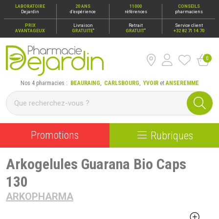
LABORATOIRE
20 ANS
11000
CONSEILS
Dejardin
d’expérience
références
pharmaciens
PRIX
Livraison
Retrait
Service client
*
*
AVANTAGEUX
GRATUITE
GRATUIT
+32 82 71 14 70
0
Pharmacie Dejardin Nos 4 pharmacies : Beauraing, Carlsbour
Nos 4 pharmacies :
BEAURAING
,
CARLSBOURG
,
YVOIR
et
ANSEREMME
Promotions
Rubriques
Arkogelules Guarana Bio Caps
130
ARKOPHARMA