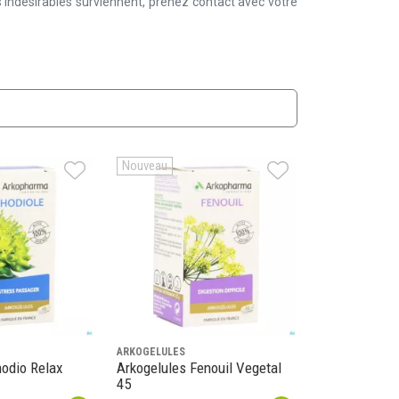
 indésirables surviennent, prenez contact avec votre
Nouveau
ARKOGELULES
hodio Relax
Arkogelules Fenouil Vegetal
45