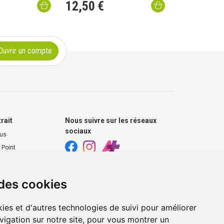
12
,
50
€
Ouvrir un compte
trait
Nous suivre sur les réseaux
sociaux
ous
 Point
harmacie
 des cookies
s extérieurs
ies et d'autres technologies de suivi pour améliorer
vigation sur notre site, pour vous montrer un