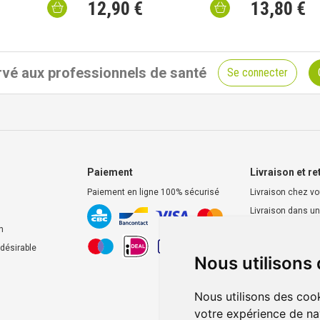
12
,
90
€
13
,
80
€
vé aux professionnels de santé
Se connecter
Paiement
Livraison et re
Paiement en ligne 100% sécurisé
Livraison chez v
Livraison dans un
d’enlèvement
n
Retrait dans la p
ndésirable
Nous utilisons
Retrait en casier
Nous utilisons des cook
votre expérience de na