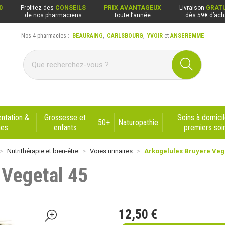
0
Profitez des
CONSEILS
PRIX AVANTAGEUX
Livraison
GRATU
de nos pharmaciens
toute l’année
dès 59€ d’ach
Nos 4 pharmacies :
BEAURAING
,
CARLSBOURG
,
YVOIR
et
ANSEREMME
ng, Carlsbourg, Yvoir, Anseremme
ntation &
Grossesse et
Soins à domicil
50+
Naturopathie
nes
enfants
premiers soi
Nutrithérapie et bien-être
Voies urinaires
Arkogelules Bruyere Vege
 Vegetal 45
12
,
50
€