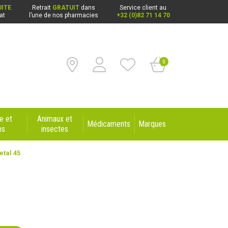
ITE
Retrait
GRATUIT
dans
Service client au
at
l’une de nos pharmacies
+32 (0)82 71 14 70
0
e et
Animaux et
Médicaments
Marques
ns
insectes
tal 45