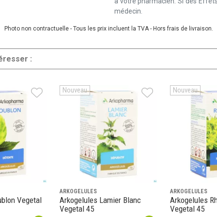
à votre pharmacien. Si des Effets
médecin.
Photo non contractuelle - Tous les prix incluent la TVA - Hors frais de livraison.
éresser :
Nouveau
Nouveau
ARKOGELULES
ARKOGELULES
ublon Vegetal
Arkogelules Lamier Blanc
Arkogelules R
Vegetal 45
Vegetal 45