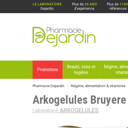
LE LABORATOIRE
Plus de
20 ANS
Plus de
1100
Dejardin
d’expérience
références
Pharmacie Dejardin Nos 4 pharmacies : Beaurai
Beauté, soins et
Régime, alime
Promotions
hygiène
vitami
Pharmacie Dejardin
Régime, alimentation & vitamines
Arkogelules Bruyere
ARKOGELULES
Laboratoire