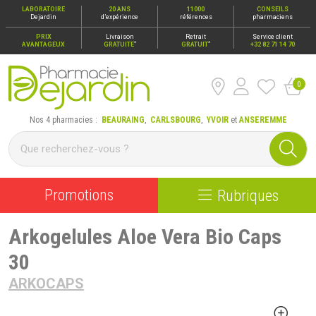
LABORATOIRE
20 ANS
11000
CONSEILS
Dejardin
d’expérience
références
pharmaciens
PRIX
Livraison
Retrait
Service client
*
*
AVANTAGEUX
GRATUITE
GRATUIT
+32 82 71 14 70
0
Pharmacie Dejardin Nos 4 pharmacies : Beauraing, Carlsbour
Nos 4 pharmacies :
BEAURAING
,
CARLSBOURG
,
YVOIR
et
ANSEREMME
Promotions
Rubriques
Arkogelules Aloe Vera Bio Caps
30
ARKOCAPS