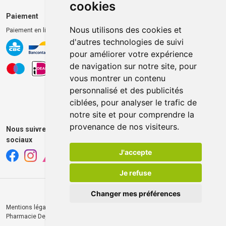
cookies
Paiement
Livraison et retrait
Nous utilisons des cookies et
Paiement en ligne 100% sécurisé
Livraison chez vous
d'autres technologies de suivi
Livraison dans un Point
pour améliorer votre expérience
d’enlèvement
de navigation sur notre site, pour
Retrait dans la pharmacie
vous montrer un contenu
Retrait en casiers extérieurs
personnalisé et des publicités
ciblées, pour analyser le trafic de
notre site et pour comprendre la
provenance de nos visiteurs.
Nous suivre sur les réseaux
sociaux
J'accepte
Je refuse
Changer mes préférences
Mentions légales
CGV
Données personnelles
Cookies
© 2026
Pharmacie Dejardin
Tous droits réservés
Apotekisto