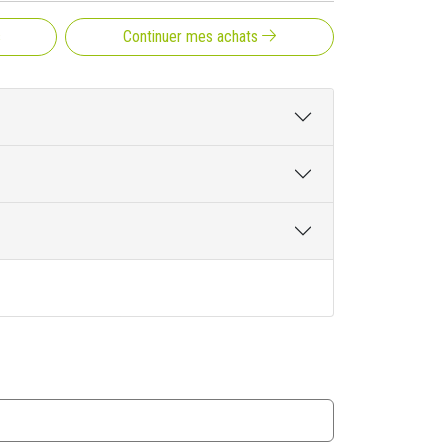
ase d'ARKOTOTUM® Intégral, qui préserve 100%
s
Continuer mes achats
te tout en préservant sa qualité et son intégrité.
ce, la gamme Arkocapsules vous offre le