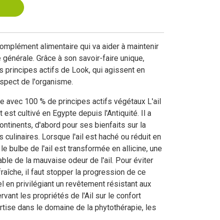
omplément alimentaire qui va aider à maintenir
 générale. Grâce à son savoir-faire unique,
 principes actifs de Look, qui agissent en
espect de l'organisme.
e avec 100 % de principes actifs végétaux L'ail
t est cultivé en Egypte depuis l'Antiquité. Il a
ntinents, d'abord pour ses bienfaits sur la
 culinaires. Lorsque l'ail est haché ou réduit en
le bulbe de l'ail est transformée en allicine, une
le de la mauvaise odeur de l'ail. Pour éviter
raîche, il faut stopper la progression de ce
 en privilégiant un revêtement résistant aux
vant les propriétés de l'Ail sur le confort
ertise dans le domaine de la phytothérapie, les
spécialement développé Arkocapsules® Inod'ail