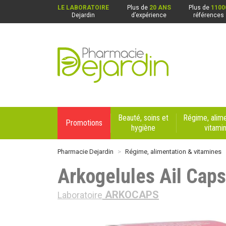
LE LABORATOIRE
Plus de
20 ANS
Plus de
1100
Dejardin
d’expérience
références
Pharmacie Dejardin Nos 4 pharmacies : Beaurai
Beauté, soins et
Régime, alime
Promotions
hygiène
vitami
Pharmacie Dejardin
Régime, alimentation & vitamines
Arkogelules Ail Caps
ARKOCAPS
Laboratoire