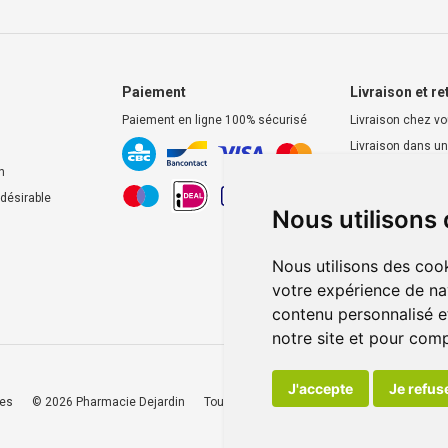
Paiement
Livraison et re
Paiement en ligne 100% sécurisé
Livraison chez v
Livraison dans un
d’enlèvement
n
Retrait dans la p
ndésirable
Nous utilisons
Retrait en casier
Nous utilisons des cook
votre expérience de na
contenu personnalisé et
notre site et pour com
J'accepte
Je refus
ies
© 2026 Pharmacie Dejardin
Tous droits réservés
Apotekisto
, pharmac