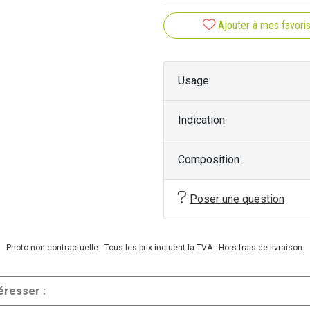
: une formule exclusive, à b
Ajouter à mes favori
des principes actifs de la plan
Conçue et développée en Fran
meilleur de la nature.
Usage
Indication
Composition
Poser une question
Photo non contractuelle - Tous les prix incluent la TVA - Hors frais de livraison.
éresser :