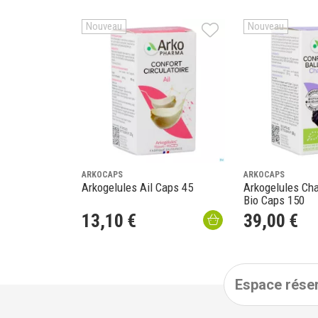
Nouveau
Nouveau
ARKOCAPS
ARKOCAPS
Arkogelules Ail Caps 45
Arkogelules Ch
Bio Caps 150
13
,
10
€
39
,
00
€
Espace réser