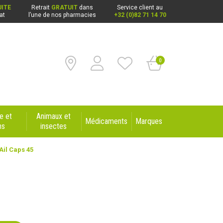
ITE
Retrait
GRATUIT
dans
Service client au
at
l’une de nos pharmacies
+32 (0)82 71 14 70
0
e et
Animaux et
Médicaments
Marques
ns
insectes
Ail Caps 45