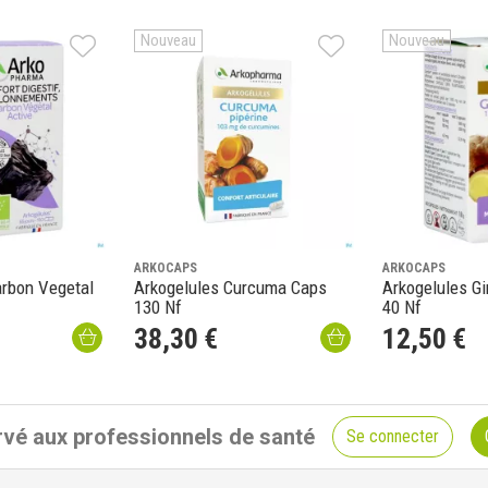
Nouveau
Nouveau
ARKOCAPS
ARKOCAPS
arbon Vegetal
Arkogelules Curcuma Caps
Arkogelules G
130 Nf
40 Nf
38
,
30
€
12
,
50
€
vé aux professionnels de santé
Se connecter