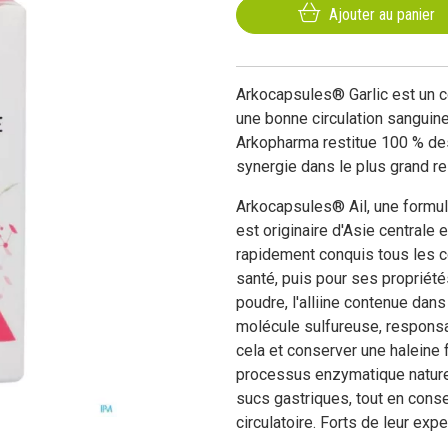
Ajouter au panier
Arkocapsules® Garlic est un c
une bonne circulation sanguine
Arkopharma restitue 100 % des
synergie dans le plus grand r
Arkocapsules® Ail, une formul
est originaire d'Asie centrale e
rapidement conquis tous les co
santé, puis pour ses propriétés
poudre, l'alliine contenue dans 
molécule sulfureuse, responsab
cela et conserver une haleine f
processus enzymatique naturel
sucs gastriques, tout en conser
circulatoire. Forts de leur exp
laboratoires Arkopharma ont 