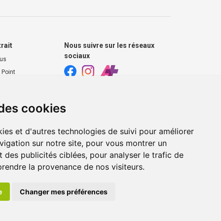
trait
Nous suivre sur les réseaux
sociaux
ous
 Point
harmacie
 des cookies
s extérieurs
ies et d'autres technologies de suivi pour améliorer
vigation sur notre site, pour vous montrer un
 des publicités ciblées, pour analyser le trafic de
prendre la provenance de nos visiteurs.
e
Changer mes préférences
ie en ligne