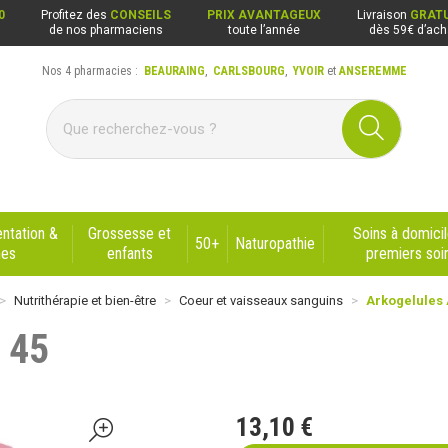
0
Profitez des
CONSEILS
PRIX AVANTAGEUX
Livraison
GRATU
de nos pharmaciens
toute l’année
dès 59€ d’ach
Nos 4 pharmacies :
BEAURAING
,
CARLSBOURG
,
YVOIR
et
ANSEREMME
ng, Carlsbourg, Yvoir, Anseremme
ntation &
Grossesse et
Soins à domicil
50+
Naturopathie
nes
enfants
premiers soi
Nutrithérapie et bien-être
Coeur et vaisseaux sanguins
Arkogelules 
 45
13
,
10
€