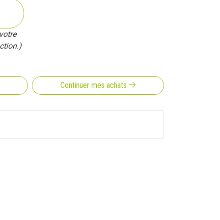
votre
ction.)
s
Continuer mes achats