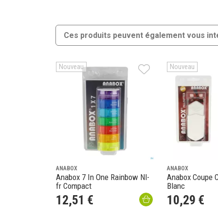
Ces produits peuvent également vous int
Nouveau
Nouveau
ANABOX
ANABOX
Anabox 7 In One Rainbow Nl-
Anabox Coupe 
fr Compact
Blanc
12
,
51
€
10
,
29
€