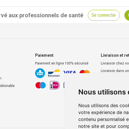
vé aux professionnels de santé
Se connecter
Paiement
Livraison et re
Paiement en ligne 100% sécurisé
Livraison chez v
Livraison dans un
d’enlèvement
n
Retrait dans la p
ndésirable
Nous utilisons
Retrait en casier
Nous utilisons des cook
votre expérience de na
contenu personnalisé et
notre site et pour com