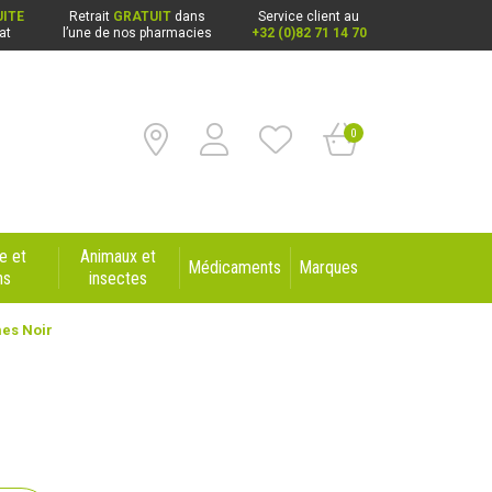
ITE
Retrait
GRATUIT
dans
Service client au
at
l’une de nos pharmacies
+32 (0)82 71 14 70
0
e et
Animaux et
Médicaments
Marques
ns
insectes
es Noir