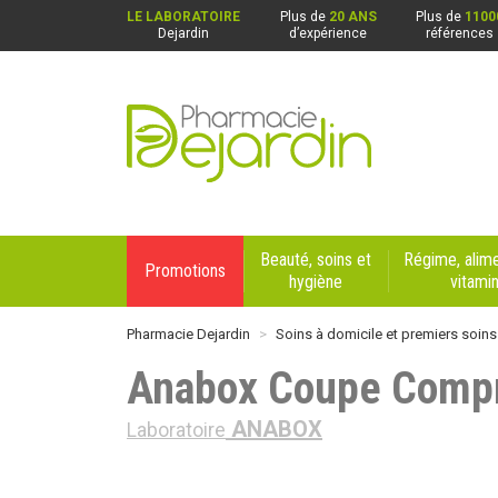
LE LABORATOIRE
Plus de
20 ANS
Plus de
1100
Dejardin
d’expérience
références
Pharmacie Dejardin Nos 4 pharmacies : Beaurai
Beauté, soins et
Régime, alime
Promotions
hygiène
vitami
Pharmacie Dejardin
Soins à domicile et premiers soins
Anabox Coupe Compr
ANABOX
Laboratoire