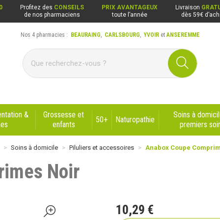
0
Profitez des
CONSEILS
PRIX AVANTAGEUX
Livraison
GRATU
de nos pharmaciens
toute l’année
dès 59€ d’ach
Nos 4 pharmacies :
BEAURAING
,
CARLSBOURG
,
YVOIR
et
ANSEREMME
ng, Carlsbourg, Yvoir, Anseremme
ntation &
Grossesse et
Soins à domicil
50+
Naturopathie
nes
enfants
premiers soi
Soins à domicile
Piluliers et accessoires
Anabox Coupe Comprim
imes Noir
10
,
29
€