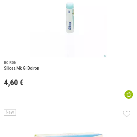
BOIRON
Silicea Mk Gl Boiron
4
,
60
€
New