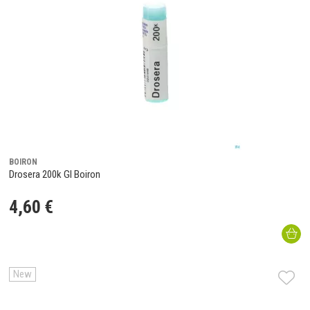
BOIRON
Drosera 200k Gl Boiron
4
,
60
€
New