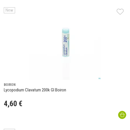
New
BOIRON
Lycopodium Clavatum 200k Gl Boiron
4
,
60
€