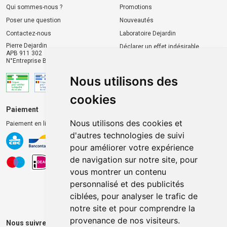
Qui sommes-nous ?
Promotions
Poser une question
Nouveautés
Contactez-nous
Laboratoire Dejardin
Pierre Dejardin
Déclarer un effet indésirable
APB 911 302
N°Entreprise BE0446.901.764
Nous utilisons des
cookies
Paiement
Livraison et retrait
Nous utilisons des cookies et
Paiement en ligne 100% sécurisé
Livraison chez vous
d'autres technologies de suivi
Livraison dans un Point
pour améliorer votre expérience
d’enlèvement
de navigation sur notre site, pour
Retrait dans la pharmacie
vous montrer un contenu
Retrait en casiers extérieurs
personnalisé et des publicités
ciblées, pour analyser le trafic de
notre site et pour comprendre la
provenance de nos visiteurs.
Nous suivre sur les réseaux