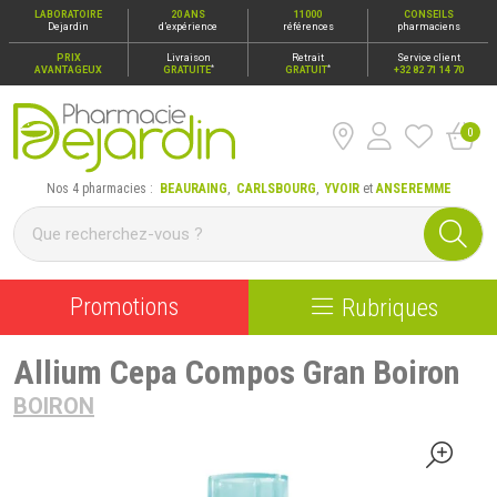
LABORATOIRE
20 ANS
11000
CONSEILS
Dejardin
d’expérience
références
pharmaciens
PRIX
Livraison
Retrait
Service client
*
*
AVANTAGEUX
GRATUITE
GRATUIT
+32 82 71 14 70
0
Pharmacie Dejardin Nos 4 pharmacies : Beauraing, Carlsbour
Nos 4 pharmacies :
BEAURAING
,
CARLSBOURG
,
YVOIR
et
ANSEREMME
Promotions
Rubriques
Allium Cepa Compos Gran Boiron
BOIRON