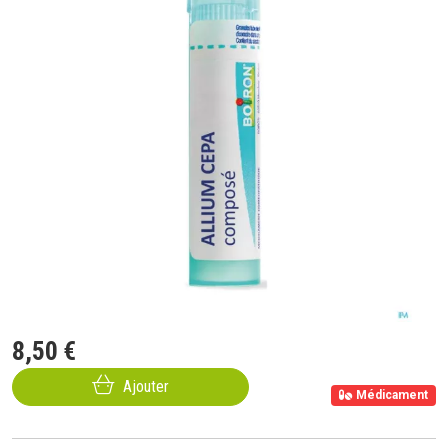
8
,
50
€
Ajouter
Médicament