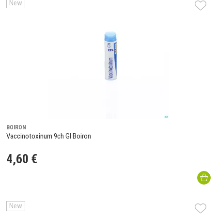
New
BOIRON
Vaccinotoxinum 9ch Gl Boiron
4
,
60
€
New