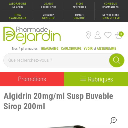
LABORATOIRE
20 ANS
11000
CONSEILS
Dejardin
d’expérience
références
pharmaciens
PRIX
Livraison
Retrait
Service client
*
*
AVANTAGEUX
GRATUITE
GRATUIT
+32 82 71 14 70
0
Pharmacie Dejardin Nos 4 pharmacies : Beauraing, Carlsbour
Nos 4 pharmacies :
BEAURAING
,
CARLSBOURG
,
YVOIR
et
ANSEREMME
Promotions
Rubriques
Algidrin 20mg/ml Susp Buvable
Sirop 200ml