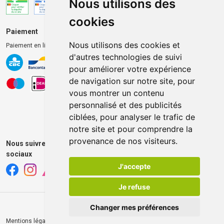
Nous utilisons des
cookies
Paiement
Livraison et retrait
Nous utilisons des cookies et
Paiement en ligne 100% sécurisé
Livraison chez vous
d'autres technologies de suivi
Livraison dans un Point
pour améliorer votre expérience
d’enlèvement
de navigation sur notre site, pour
Retrait dans la pharmacie
vous montrer un contenu
Retrait en casiers extérieurs
personnalisé et des publicités
ciblées, pour analyser le trafic de
notre site et pour comprendre la
provenance de nos visiteurs.
Nous suivre sur les réseaux
sociaux
J'accepte
Je refuse
Changer mes préférences
Mentions légales
CGV
Données personnelles
Cookies
© 2026